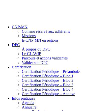
CNP-MN
Contenu réservé aux adhérents
Missions
le CNP-MN en régions
DPC
À propos du DPC
Le CLAVIP
Parcours et actions validantes
Valider son DPC
Certification
Certification Périodique – Préambule
Certification Périodique – Bloc 1
Certification Périodique – Bloc 2
Certification Périodique – Bloc 3
Certification Périodique – Bloc 4
Certification Périodique – Annexe
Infos pratiques
Agenda
Annuaire