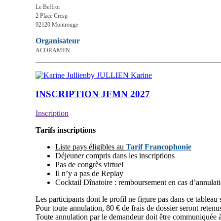
Le Beffroi
2 Place Cresp
92120 Montrouge
Organisateur
ACORAMEN
by JULLIEN Karine
INSCRIPTION JFMN 2027
Inscription
Tarifs inscriptions
Liste pays éligibles au
Tarif Francophonie
Déjeuner compris dans les inscriptions
Pas de congrès virtuel
Il n’y a pas de Replay
Cocktail Dînatoire : remboursement en cas d’annulat
Les participants dont le profil ne figure pas dans ce tableau 
Pour toute annulation, 80 € de frais de dossier seront retenu
Toute annulation par le demandeur doit être communiquée à 