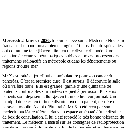
Mercredi 2 Janvier
2036
,
le jour se lève sur la Médecine Nucléaire
française. Le panorama a bien changé en 10 ans. Peu de spécialités
ont connu une telle (R)évolution en une dizaine d’année. Une
centaine de centres théranostiques publics et privés proposent des
traitements radioactifs en métropole et dans les départements ou
régions d’outre-mer.
Mr X est traité aujourd’hui en ambulatoire pour son cancer du
pancréas. C’est sa première cure. Il est surpris. Il découvre la salle
où il va être traité. Elle est grande, garnie d’une quinzaine de
fauteuils confortables surmontées de pied à perfusion. Plusieurs
patients sont déjà semi allongés en train de lire leur journal. Une
manipulatrice est en train de discuter avec un patient, derrière un
paravent mobile. Avant d’être traité, Mr X a été reçu par son
médecin nucléaire référent dans un espace aménagé d’une dizaine
de box de consultation. Il lui a été rappelé la très bonne tolérance du
traitement. Le médecin a insisté sur les consignes de radioprotection
lors de son retour à domicile à la fin de la journée, et sur les mesures