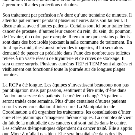
à prendre s’il a des protections urinaires
Son traitement par perfusion n’a duré qu’une trentaine de minutes. Il
attendra patiemment pendant plusieurs heures dans son fauteuil. Il
discute ainsi avec d’autres patients. Certains sont ici pour traiter leur
cancer de prostate, d’autres leur cancer du rein, du sein, du poumon,
de l’ovaire, du colon par exemple. Il remarque que certains patients
sont dans des box isolés jouxtant la salle commune de traitement. En
fin d’après-midi, il est aussi prévu des imageries, il lui sera alors
demandé de passer au préalable dans l’une des nombreuses toilettes
reliées à un vaste réseau de tuyauterie et de cuves de stockage. Il
sera encore surpris. Plusieurs caméras TEP et TEMP sont alignées et
visiblement ont fonctionné toute la journée sur de longues plages
horaires.
La RCP a été longue. Les équipes s’investissent beaucoup non pas
par obligation mais par passion, sentiment d’être utile, d’être dans
l’action au service des patients. Le métier a changé. 75 patients
seront traités cette semaine. Plus d’une centaines d’autres patients
seront vus en consultation d’inter cure. La Manipulatrice de
Coordination a dû organiser les traitements, les consultations d’inter
cure et les plannings d’imageries théranostiques. La complexité vient
du fait de la multiplicité des cancers qui sont traités dans le centre.
Les schémas thérapeutiques dépendent du cancer traité. Elle a appris
que Mme Z n’allait pas bien. Elle sera hospitalisée dans des lits