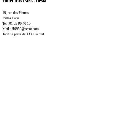
Hôtel Ibis Paris Alésia
49, rue des Plantes
75014
Paris
Tel : 01 53 90 40 15
Mail : H0959@accor.com
Tarif : à partir de 133 € la nuit