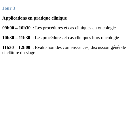
Jour 3
Applications en pratique clinique
09h00 – 10h30
: Les procédures et cas cliniques en oncologie
10h30 – 11h30
: Les procédures et cas cliniques hors oncologie
11h30 – 12h00
: Evaluation des connaissances, discussion générale
et clôture du stage
Date
Du 24 au 26 novembre 2026
Adresse
SCINTIDOC
Service de Médecine Nucléaire
194 avenue Nina Simone
34000 Montpellier
Maître de stage
Dr Yassine AL TABAA