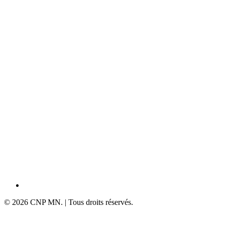
Personnes concernées
Manipulateurs des services de médecine nucléaire
Frais d’inscription
1000 € *TVA 20%
Renseignement
ACOMEN
Téléphone
04 67 52 27 67
Email
info@acomen.fr
Télécharger
Programme PDF
© 2026 CNP MN. | Tous droits réservés.