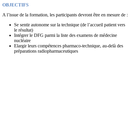
OBJECTIFS
A l’issue de la formation, les participants devront être en mesure de :
Se sentir autonome sur la technique (de l’accueil patient vers
le résultat)
Intégrer le DFG parmi la liste des examens de médecine
nucléaire
Elargir leurs compétences pharmaco-technique, au-delà des
préparations radiopharmaceutiques
Du 8 au 9 octobre 2024
Adresse
C.H Henri Duffaut
Service de médecine nucléaire
305 rue Raoul Follereau
84902 Avignon Cedex 9
Maître de stage
M. François BOURREL
Personnes concernées