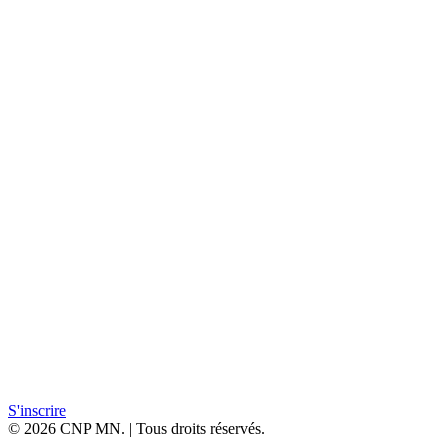
Manipulateurs, infirmiers et techniciens de laboratoire des services
de médecine nucléaire
Frais d’inscription
400 € (TVA 20% )
Renseignement
ACOMEN
Téléphone
04 67 52 27 67
Email
info@acomen.fr
Documents à télécharger
Programme PDF
S'inscrire
© 2026 CNP MN. | Tous droits réservés.