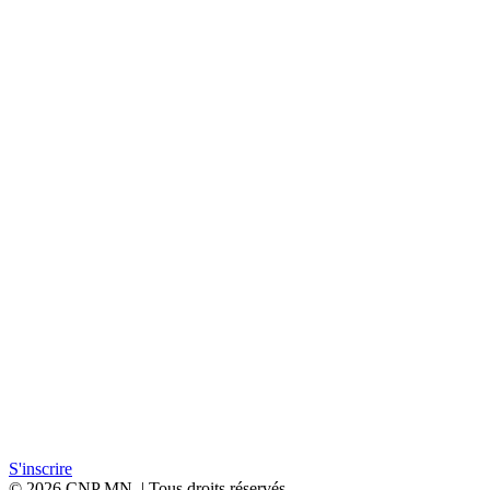
Manipulateurs, infirmiers et techniciens de laboratoire des services
de médecine nucléaire
Frais d’inscription
400 € (TVA 20% )
Renseignement
ACOMEN
Téléphone
04 67 52 27 67
Email
info@acomen.fr
Documents à télécharger
Programme PDF
Bulletin d’inscription
S'inscrire
© 2026 CNP MN. | Tous droits réservés.