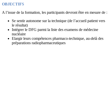
OBJECTIFS
A l’issue de la formation, les participants devront être en mesure de :
Se sentir autonome sur la technique (de l’accueil patient vers
le résultat)
Intégrer le DFG parmi la liste des examens de médecine
nucléaire
Elargir leurs compétences pharmaco-technique, au-delà des
préparations radiopharmaceutiques
Du 17 au 18 octobre 2023
Adresse
C.H Henri Duffaut
Service de médecine nucléaire
305 rue Raoul Follereau
84902 Avignon Cedex 9
Maître de stage
M. François BOURREL
Personnes concernées