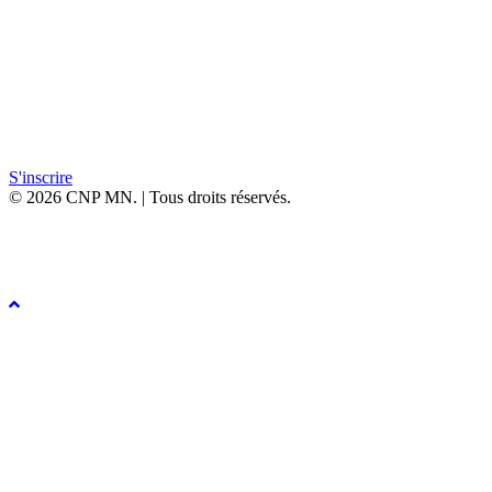
Inscription
En ligne
Documents à télécharger
Programme PDF
Bulletin d’inscription
S'inscrire
© 2026 CNP MN. | Tous droits réservés.