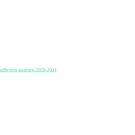
s/adhesion-anaimen-2020-2021