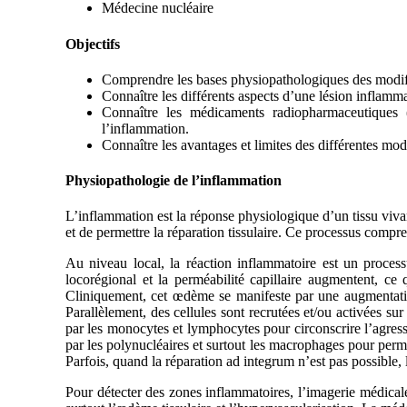
Médecine nucléaire
Objectifs
Comprendre les bases physiopathologiques des modifi
Connaître les différents aspects d’une lésion infla
Connaître les médicaments radiopharmaceutiques
l’inflammation.
Connaître les avantages et limites des différentes mo
Physiopathologie de l’inflammation
L’inflammation est la réponse physiologique d’un tissu vivant
et de permettre la réparation tissulaire. Ce processus comp
Au niveau local, la réaction inflammatoire est un processu
locorégional et la perméabilité capillaire augmentent, ce 
Cliniquement, cet œdème se manifeste par une augmentation 
Parallèlement, des cellules sont recrutées et/ou activées su
par les monocytes et lymphocytes pour circonscrire l’agressio
par les polynucléaires et surtout les macrophages pour perme
Parfois, quand la réparation ad integrum n’est pas possible, l
Pour détecter des zones inflammatoires, l’imagerie médical