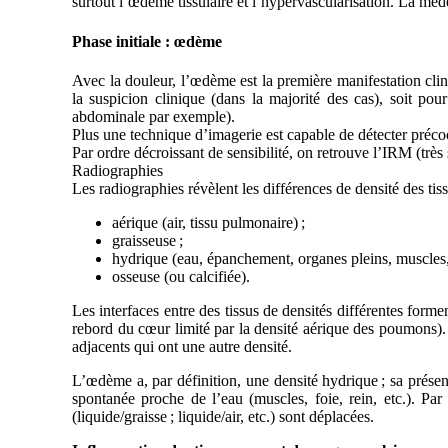
surtout l’œdème tissulaire et l’hypervascularisation. La méde
Phase initiale : œdème
Avec la douleur, l’œdème est la première manifestation cli
la suspicion clinique (dans la majorité des cas), soit pou
abdominale par exemple).
Plus une technique d’imagerie est capable de détecter précoc
Par ordre décroissant de sensibilité, on retrouve l’IRM (trè
Radiographies
Les radiographies révèlent les différences de densité des tis
aérique (air, tissu pulmonaire) ;
graisseuse ;
hydrique (eau, épanchement, organes pleins, muscles, 
osseuse (ou calcifiée).
Les interfaces entre des tissus de densités différentes forme
rebord du cœur limité par la densité aérique des poumons). L
adjacents qui ont une autre densité.
L’œdème a, par définition, une densité hydrique ; sa prése
spontanée proche de l’eau (muscles, foie, rein, etc.). Par
(liquide/graisse ; liquide/air, etc.) sont déplacées.