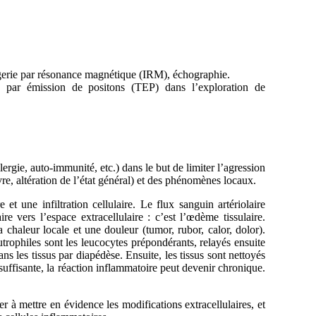
agerie par résonance magnétique (IRM), échographie.
 par émission de positons (TEP) dans l’exploration de
ergie, auto-immunité, etc.) dans le but de limiter l’agression
e, altération de l’état général) et des phénomènes locaux.
t une infiltration cellulaire. Le flux sanguin artériolaire
e vers l’espace extracellulaire : c’est l’œdème tissulaire.
chaleur locale et une douleur (tumor, rubor, calor, dolor).
utrophiles sont les leucocytes prépondérants, relayés ensuite
ns les tissus par diapédèse. Ensuite, les tissus sont nettoyés
suffisante, la réaction inflammatoire peut devenir chronique.
à mettre en évidence les modifications extracellulaires, et