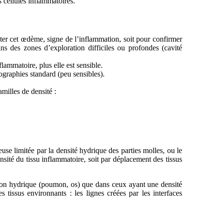
s cellules inflammatoires.
ter cet œdème, signe de l’inflammation, soit pour confirmer
ans des zones d’exploration difficiles ou profondes (cavité
lammatoire, plus elle est sensible.
ographies standard (peu sensibles).
milles de densité :
euse limitée par la densité hydrique des parties molles, ou le
nsité du tissu inflammatoire, soit par déplacement des tissus
e non hydrique (poumon, os) que dans ceux ayant une densité
 tissus environnants : les lignes créées par les interfaces