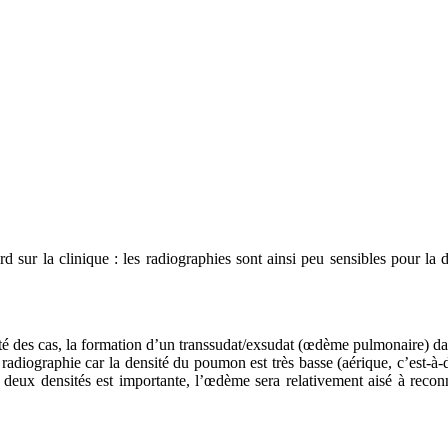
ard sur la clinique : les radiographies sont ainsi peu sensibles pour la
té des cas, la formation d’un transsudat/exsudat (œdème pulmonaire) da
adiographie car la densité du poumon est très basse (aérique, c’est-à-d
s deux densités est importante, l’œdème sera relativement aisé à reco