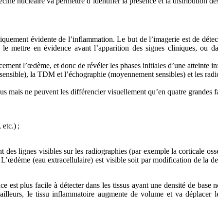
cine nucléaire va permettre d’identifier la présence et la distribution de
niquement évidente de l’inflammation. Le but de l’imagerie est de détec
r le mettre en évidence avant l’apparition des signes cliniques, ou d
ement l’œdème, et donc de révéler les phases initiales d’une atteinte inf
s sensible), la TDM et l’échographie (moyennement sensibles) et les radi
sus mais ne peuvent les différencier visuellement qu’en quatre grandes fa
etc.) ;
nt des lignes visibles sur les radiographies (par exemple la corticale oss
’œdème (eau extracellulaire) est visible soit par modification de la de
nce est plus facile à détecter dans les tissus ayant une densité de bas
 ailleurs, le tissu inflammatoire augmente de volume et va déplacer les