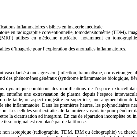
cations inflammatoires visibles en imagerie médicale.
mmatoire en radiographie conventionnelle, tomodensitométrie (TDM), im
 (MRP) utilisés en médecine nucléaire, notamment en tomographie
dalités d’imagerie pour l’exploration des anomalies inflammatoires.
 vascularisé à une agression (infection, traumatisme, corps étranger, all
rend des phénomènes généraux (syndrome inflammatoire biologique, fièvr
s dynamique combinant des modifications de l’espace extracellulaire e
qui entraîne une extravasation de plasma depuis l’espace intravasculair
de taille, un aspect rougeâtre en superficie, une augmentation de la 
r le site inflammatoire. Dans les premières heures, les polynucléaires ne
n. Les cellules sont extraites de la lumière vasculaire pour pénétrer da
ttre la cicatrisation ad integrum. En cas de réparation incomplète ou in
e tissu original est remplacé par de la fibrose.
e non isotopique (radiographie, TDM, IRM ou échographie) va chercher 