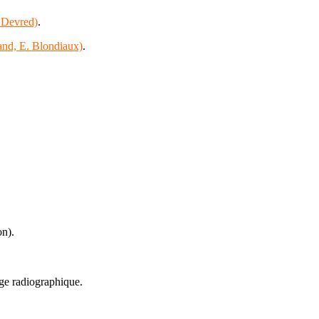
. Devred)
.
and, E. Blondiaux)
.
n).
age radiographique.