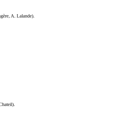
ngère, A. Lalande)
.
Chateil)
.