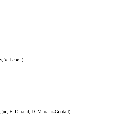
as, V. Lebon)
.
ègue, E. Durand, D. Mariano-Goulart)
.