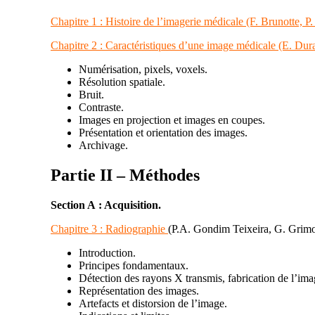
Chapitre 1 :
Histoire de l’imagerie médicale
(F. Brunotte, P
Chapitre 2 :
Caractéristiques d’une image médicale
(E. Dur
Numérisation, pixels, voxels.
Résolution spatiale.
Bruit.
Contraste.
Images en projection et images en coupes.
Présentation et orientation des images.
Archivage.
Partie II –
Méthodes
Section A :
Acquisition
.
Chapitre 3 :
Radiographie
(P.A. Gondim Teixeira, G. Grimo
Introduction.
Principes fondamentaux.
Détection des rayons X transmis, fabrication de l’im
Représentation des images.
Artefacts et distorsion de l’image.