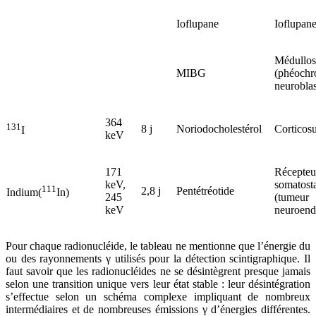
Ioflupane
Ioflupan
Médullos
MIBG
(phéoch
neurobla
364
131
8 j
Noriodocholestérol
Corticosu
I
keV
171
Récepteur
keV,
somatosta
111
2,8 j
Pentétréotide
Indium(
In)
245
(tumeur
keV
neuroend
Pour chaque radionucléide, le tableau ne mentionne que l’énergie du
ou des rayonnements γ utilisés pour la détection scintigraphique. Il
faut savoir que les radionucléides ne se désintègrent presque jamais
selon une transition unique vers leur état stable : leur désintégration
s’effectue selon un schéma complexe impliquant de nombreux
intermédiaires et de nombreuses émissions γ d’énergies différentes.