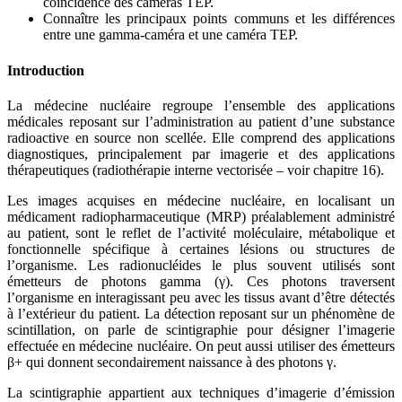
coïncidence des caméras TEP.
Connaître les principaux points communs et les différences
entre une gamma-caméra et une caméra TEP.
Introduction
La médecine nucléaire regroupe l’ensemble des applications
médicales reposant sur l’administration au patient d’une substance
radioactive en source non scellée. Elle comprend des applications
diagnostiques, principalement par imagerie et des applications
thérapeutiques (radiothérapie interne vectorisée – voir chapitre 16).
Les images acquises en médecine nucléaire, en localisant un
médicament radiopharmaceutique (MRP) préalablement administré
au patient, sont le reflet de l’activité moléculaire, métabolique et
fonctionnelle spécifique à certaines lésions ou structures de
l’organisme. Les radionucléides le plus souvent utilisés sont
émetteurs de photons gamma (γ). Ces photons traversent
l’organisme en interagissant peu avec les tissus avant d’être détectés
à l’extérieur du patient. La détection reposant sur un phénomène de
scintillation, on parle de scintigraphie pour désigner l’imagerie
effectuée en médecine nucléaire. On peut aussi utiliser des émetteurs
β+ qui donnent secondairement naissance à des photons γ.
La scintigraphie appartient aux techniques d’imagerie d’émission