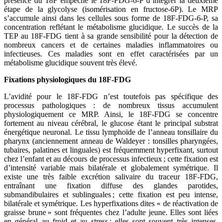
présence du 18F empêche le 18F-FDG-6-P d’intégrer la deuxième
étape de la glycolyse (isomérisation en fructose-6P). Le MRP
s’accumule ainsi dans les cellules sous forme de 18F-FDG-6-P, sa
concentration reflétant le métabolisme glucidique. Le succès de la
TEP au 18F-FDG tient à sa grande sensibilité pour la détection de
nombreux cancers et de certaines maladies inflammatoires ou
infectieuses. Ces maladies sont en effet caractérisées par un
métabolisme glucidique souvent très élevé.
Fixations physiologiques du 18F-FDG
L’avidité pour le 18F-FDG n’est toutefois pas spécifique des
processus pathologiques : de nombreux tissus accumulent
physiologiquement ce MRP. Ainsi, le 18F-FDG se concentre
fortement au niveau cérébral, le glucose étant le principal substrat
énergétique neuronal. Le tissu lymphoïde de l’anneau tonsillaire du
pharynx (anciennement anneau de Waldeyer : tonsilles pharyngées,
tubaires, palatines et linguales) est fréquemment hyperfixant, surtout
chez l’enfant et au décours de processus infectieux ; cette fixation est
d’intensité variable mais bilatérale et globalement symétrique. Il
existe une très faible excrétion salivaire du traceur 18F-FDG,
entraînant une fixation diffuse des glandes parotides,
submandibulaires et sublinguales ; cette fixation est peu intense,
bilatérale et symétrique. Les hyperfixations dites « de réactivation de
graisse brune » sont fréquentes chez l’adulte jeune. Elles sont liées
en général au froid et au stress ; elles sont souvent très intenses,