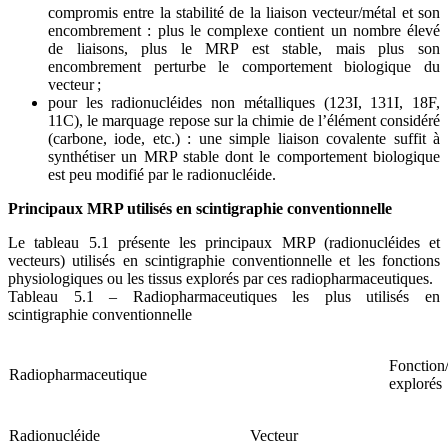
compromis entre la stabilité de la liaison vecteur/métal et son
encombrement : plus le complexe contient un nombre élevé
de liaisons, plus le MRP est stable, mais plus son
encombrement perturbe le comportement biologique du
vecteur ;
pour les radionucléides non métalliques (123I, 131I, 18F,
11C), le marquage repose sur la chimie de l’élément considéré
(carbone, iode, etc.) : une simple liaison covalente suffit à
synthétiser un MRP stable dont le comportement biologique
est peu modifié par le radionucléide.
Principaux MRP utilisés en scintigraphie conventionnelle
Le tableau 5.1 présente les principaux MRP (radionucléides et
vecteurs) utilisés en scintigraphie conventionnelle et les fonctions
physiologiques ou les tissus explorés par ces radiopharmaceutiques.
Tableau 5.1 – Radiopharmaceutiques les plus utilisés en
scintigraphie conventionnelle
Fonction/
Radiopharmaceutique
explorés
Radionucléide
Vecteur