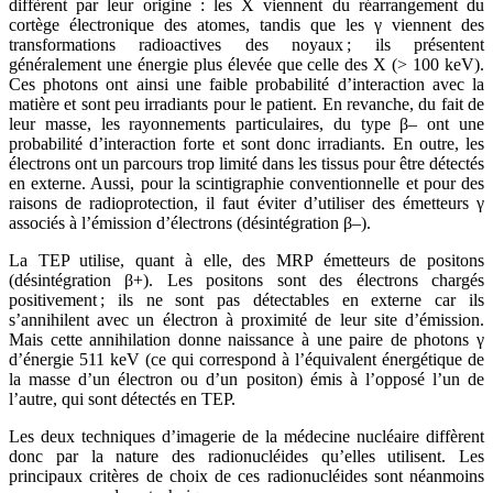
diffèrent par leur origine : les X viennent du réarrangement du
cortège électronique des atomes, tandis que les γ viennent des
transformations radioactives des noyaux ; ils présentent
généralement une énergie plus élevée que celle des X (> 100 keV).
Ces photons ont ainsi une faible probabilité d’interaction avec la
matière et sont peu irradiants pour le patient. En revanche, du fait de
leur masse, les rayonnements particulaires, du type β– ont une
probabilité d’interaction forte et sont donc irradiants. En outre, les
électrons ont un parcours trop limité dans les tissus pour être détectés
en externe. Aussi, pour la scintigraphie conventionnelle et pour des
raisons de radioprotection, il faut éviter d’utiliser des émetteurs γ
associés à l’émission d’électrons (désintégration β–).
La TEP utilise, quant à elle, des MRP émetteurs de positons
(désintégration β+). Les positons sont des électrons chargés
positivement ; ils ne sont pas détectables en externe car ils
s’annihilent avec un électron à proximité de leur site d’émission.
Mais cette annihilation donne naissance à une paire de photons γ
d’énergie 511 keV (ce qui correspond à l’équivalent énergétique de
la masse d’un électron ou d’un positon) émis à l’opposé l’un de
l’autre, qui sont détectés en TEP.
Les deux techniques d’imagerie de la médecine nucléaire diffèrent
donc par la nature des radionucléides qu’elles utilisent. Les
principaux critères de choix de ces radionucléides sont néanmoins