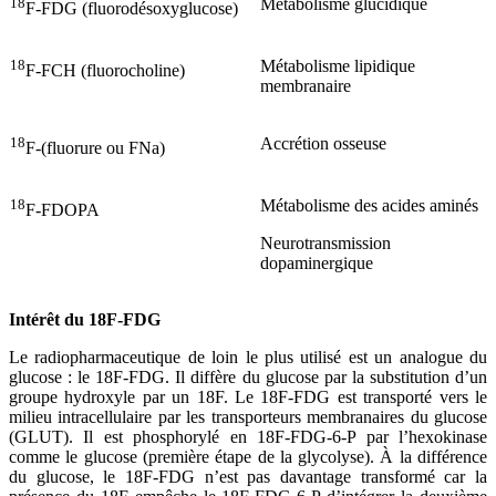
18
Métabolisme glucidique
F-FDG (fluorodésoxyglucose)
18
Métabolisme lipidique
F-FCH (fluorocholine)
membranaire
18
Accrétion osseuse
F-(fluorure ou FNa)
18
Métabolisme des acides aminés
F-FDOPA
Neurotransmission
dopaminergique
Intérêt du 18F-FDG
Le radiopharmaceutique de loin le plus utilisé est un analogue du
glucose : le 18F-FDG. Il diffère du glucose par la substitution d’un
groupe hydroxyle par un 18F. Le 18F-FDG est transporté vers le
milieu intracellulaire par les transporteurs membranaires du glucose
(GLUT). Il est phosphorylé en 18F-FDG-6-P par l’hexokinase
comme le glucose (première étape de la glycolyse). À la différence
du glucose, le 18F-FDG n’est pas davantage transformé car la