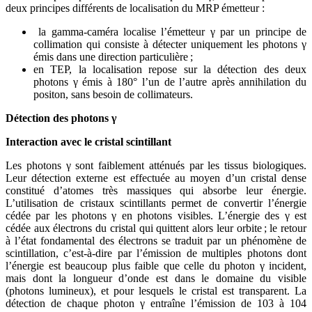
deux principes différents de localisation du MRP émetteur :
la gamma-caméra localise l’émetteur γ par un principe de
collimation qui consiste à détecter uniquement les photons γ
émis dans une direction particulière ;
en TEP, la localisation repose sur la détection des deux
photons γ émis à 180° l’un de l’autre après annihilation du
positon, sans besoin de collimateurs.
Détection des photons γ
Interaction avec le cristal scintillant
Les photons γ sont faiblement atténués par les tissus biologiques.
Leur détection externe est effectuée au moyen d’un cristal dense
constitué d’atomes très massiques qui absorbe leur énergie.
L’utilisation de cristaux scintillants permet de convertir l’énergie
cédée par les photons γ en photons visibles. L’énergie des γ est
cédée aux électrons du cristal qui quittent alors leur orbite ; le retour
à l’état fondamental des électrons se traduit par un phénomène de
scintillation, c’est-à-dire par l’émission de multiples photons dont
l’énergie est beaucoup plus faible que celle du photon γ incident,
mais dont la longueur d’onde est dans le domaine du visible
(photons lumineux), et pour lesquels le cristal est transparent. La
détection de chaque photon γ entraîne l’émission de 103 à 104