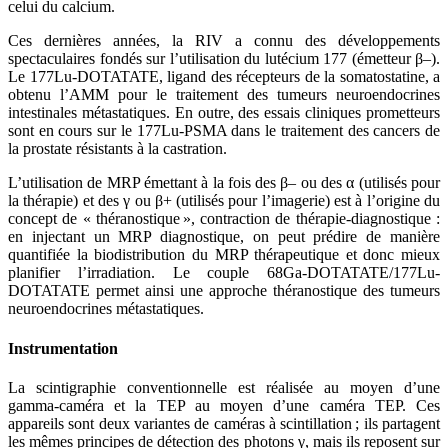
celui du calcium.
Ces dernières années, la RIV a connu des développements
spectaculaires fondés sur l’utilisation du lutécium 177 (émetteur β–).
Le 177Lu-DOTATATE, ligand des récepteurs de la somatostatine, a
obtenu l’AMM pour le traitement des tumeurs neuroendocrines
intestinales métastatiques. En outre, des essais cliniques prometteurs
sont en cours sur le 177Lu-PSMA dans le traitement des cancers de
la prostate résistants à la castration.
L’utilisation de MRP émettant à la fois des β– ou des α (utilisés pour
la thérapie) et des γ ou β+ (utilisés pour l’imagerie) est à l’origine du
concept de « théranostique », contraction de thérapie-diagnostique :
en injectant un MRP diagnostique, on peut prédire de manière
quantifiée la biodistribution du MRP thérapeutique et donc mieux
planifier l’irradiation. Le couple 68Ga-DOTATATE/177Lu-
DOTATATE permet ainsi une approche théranostique des tumeurs
neuroendocrines métastatiques.
Instrumentation
La scintigraphie conventionnelle est réalisée au moyen d’une
gamma-caméra et la TEP au moyen d’une caméra TEP. Ces
appareils sont deux variantes de caméras à scintillation ; ils partagent
les mêmes principes de détection des photons γ, mais ils reposent sur