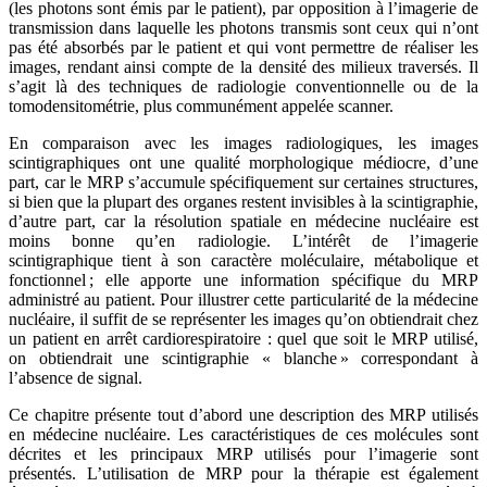
(les photons sont émis par le patient), par opposition à l’imagerie de
transmission dans laquelle les photons transmis sont ceux qui n’ont
pas été absorbés par le patient et qui vont permettre de réaliser les
images, rendant ainsi compte de la densité des milieux traversés. Il
s’agit là des techniques de radiologie conventionnelle ou de la
tomodensitométrie, plus communément appelée scanner.
En comparaison avec les images radiologiques, les images
scintigraphiques ont une qualité morphologique médiocre, d’une
part, car le MRP s’accumule spécifiquement sur certaines structures,
si bien que la plupart des organes restent invisibles à la scintigraphie,
d’autre part, car la résolution spatiale en médecine nucléaire est
moins bonne qu’en radiologie. L’intérêt de l’imagerie
scintigraphique tient à son caractère moléculaire, métabolique et
fonctionnel ; elle apporte une information spécifique du MRP
administré au patient. Pour illustrer cette particularité de la médecine
nucléaire, il suffit de se représenter les images qu’on obtiendrait chez
un patient en arrêt cardiorespiratoire : quel que soit le MRP utilisé,
on obtiendrait une scintigraphie « blanche » correspondant à
l’absence de signal.
Ce chapitre présente tout d’abord une description des MRP utilisés
en médecine nucléaire. Les caractéristiques de ces molécules sont
décrites et les principaux MRP utilisés pour l’imagerie sont
présentés. L’utilisation de MRP pour la thérapie est également