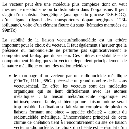
Le vecteur peut être une molécule plus complexe dont on veut
mesurer le métabolisme ou la distribution dans l’organisme. Il peut
s’agir d’un substrat énergétique (analogue du glucose 18F-FDG),
d’un ligand (ligand des transporteurs dopaminergiques 123I-
ioflupane), voire d’un élément figuré du sang (hématies marquées au
99mTc).
La stabilité de la liaison vecteur/radionucléide est un critère
important pour le choix du vecteur. Il faut également s’assurer que la
présence du radionucléide ne perturbe pas significativement le
comportement biologique du vecteur. Ces critères de stabilité et de
comportement biologiques du vecteur dépendent principalement de
la nature métallique ou non des radionucléides :
le marquage d’un vecteur par un radionucléide métallique
(99mTc, 111In, 68Ga) nécessite un grand nombre de liaisons
vecteur/métal. En effet, les vecteurs sont des molécules
organiques qui se lient difficilement avec les atomes
métalliques : la liaison métal/molécule organique est
intrinsèquement faible, si bien qu’une liaison unique serait
trop instable. La fixation se fait via un complexe de plusieurs
liaisons formant une pince – appelée chélate2 – autour du
radionucléide métallique. L’inconvénient principal de cette
chimie de chélation tient à l’encombrement du site de liaison
vecteur/radionucléide. Le choix du chélate est le résultat d’un