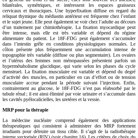
bilatérales, symétriques, et intéressent les espaces graisseux
cervicaux et thoraciques. Une hyperfixation diffuse en regard du
reliquat thymique du médiastin antérieur est fréquente chez l’enfant
et le sujet jeune. Elle peut également se voir chez l’adulte au décours
d’un traitement par chimiothérapie. La fixation myocardique peut
être intense, mais elle est très variable et dépend du régime
alimentaire du patient. Le 18F-FDG peut également s’accumuler
dans l’intestin grêle en conditions physiologiques normales. Le
côlon présente plus fréquemment une accumulation intense de
topographie très variable (diffuse ou plus segmentaire). Les ovaires
et l’utérus des femmes non ménopausées présentent parfois un
hypermétabolisme glucidique, qui varie selon les phases du cycle
menstruel. La fixation musculaire est variable et dépend du degré
d’activité des muscles, en particulier en cas d’effort ou de tension
musculaire accrue pendant la période suivant l’injection. Enfin,
contrairement au glucose, le 18F-FDG n’est pas réabsorbé par le
tubule rénal ; il est ainsi éliminé par voie urinaire et s’accumule dans
les cavités pyélocalicielles, les uretères et la vessie.
MRP pour la thérapie
La médecine nucléaire comprend également des applications
thérapeutiques qui consistent à administrer des MRP fortement
irradiants pour détruire un tissu cible. Il s’agit de la radiothérapie
interne vectorisée (RIV) (voir chapitre 16). Les critères de choix du