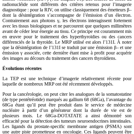
radionucléide sont différents des critères retenus pour l’imagerie
diagnostique : pour la RIV, on utilise classiquement des émetteurs β–
dont la désintégration s’accompagne de l’émission d’un électron.
Contrairement aux photons γ, les électrons interagissent fortement
avec les tissus biologiques et ne parcourent que quelques millimètres
avant de céder leur énergie au tissu. Ce principe est couramment mis
en œuvre pour le traitement des hyperthyroïdies ou des cancers
différenciés de la thyroïde. Le MRP utilisé est alors l’131I. À noter
que la désintégration de l’131I se traduit par une émission β– et une
émission γ associée, cette dernière étant mise à profit pour acquérir
des images au décours du traitement des cancers thyroïdiens.
Évolutions récentes
La TEP est une technique d’imagerie relativement récente pour
laquelle de nombreux MRP ont été récemment développés.
Pour la cancérologie, on peut citer les analogues de la somatostatine
(de type pentétréotide) marqués au gallium 68 (68Ga), l’avantage du
68Ga étant qu’il peut être produit dans le service de médecine
nucléaire à partir d’un générateur dont la durée de vie est de
plusieurs mois. Le 68Ga-DOTATATE a ainsi démontré son
efficacité pour la détection des tumeurs neuroendocrines intestinales.
Les ligands du prostate-specific membrane antigen (PSMA) sont
une autre piste prometteuse en oncologie. Ces ligands peuvent être