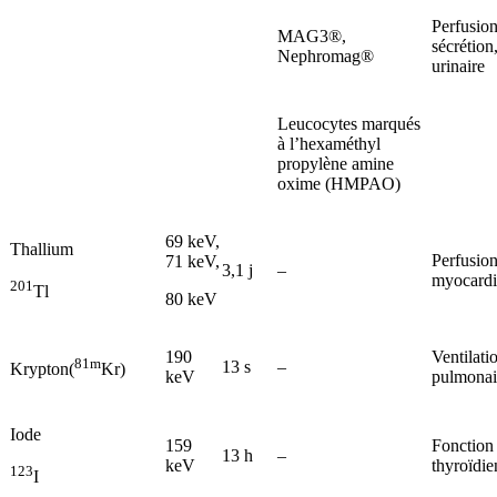
Perfusion
MAG3®,
sécrétion
Nephromag®
urinaire
Leucocytes marqués
à l’hexaméthyl
propylène amine
oxime (HMPAO)
69 keV,
Thallium
Perfusio
71 keV,
3,1 j
–
myocard
201
Tl
80 keV
190
Ventilati
81m
13 s
–
Krypton(
Kr)
keV
pulmonai
Iode
159
Fonction
13 h
–
keV
thyroïdi
123
I