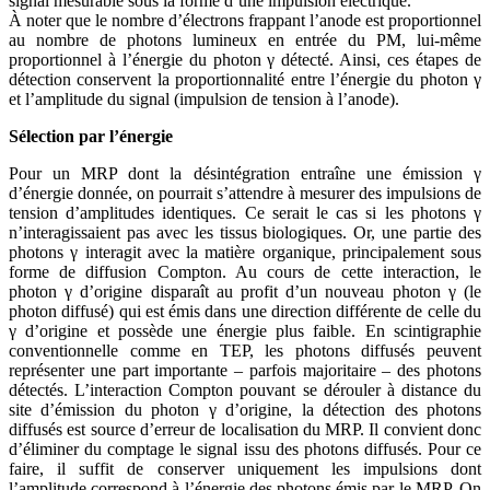
signal mesurable sous la forme d’une impulsion électrique.
À noter que le nombre d’électrons frappant l’anode est proportionnel
au nombre de photons lumineux en entrée du PM, lui-même
proportionnel à l’énergie du photon γ détecté. Ainsi, ces étapes de
détection conservent la proportionnalité entre l’énergie du photon γ
et l’amplitude du signal (impulsion de tension à l’anode).
Sélection par l’énergie
Pour un MRP dont la désintégration entraîne une émission γ
d’énergie donnée, on pourrait s’attendre à mesurer des impulsions de
tension d’amplitudes identiques. Ce serait le cas si les photons γ
n’interagissaient pas avec les tissus biologiques. Or, une partie des
photons γ interagit avec la matière organique, principalement sous
forme de diffusion Compton. Au cours de cette interaction, le
photon γ d’origine disparaît au profit d’un nouveau photon γ (le
photon diffusé) qui est émis dans une direction différente de celle du
γ d’origine et possède une énergie plus faible. En scintigraphie
conventionnelle comme en TEP, les photons diffusés peuvent
représenter une part importante – parfois majoritaire – des photons
détectés. L’interaction Compton pouvant se dérouler à distance du
site d’émission du photon γ d’origine, la détection des photons
diffusés est source d’erreur de localisation du MRP. Il convient donc
d’éliminer du comptage le signal issu des photons diffusés. Pour ce
faire, il suffit de conserver uniquement les impulsions dont
l’amplitude correspond à l’énergie des photons émis par le MRP. On