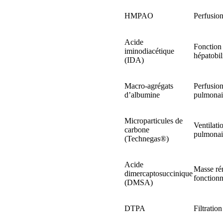
HMPAO
Perfusion
Acide
Fonction
iminodiacétique
hépatobil
(IDA)
Macro-agrégats
Perfusio
d’albumine
pulmonai
Microparticules de
Ventilati
carbone
pulmonai
(Technegas®)
Acide
Masse ré
dimercaptosuccinique
fonctionn
(DMSA)
DTPA
Filtration