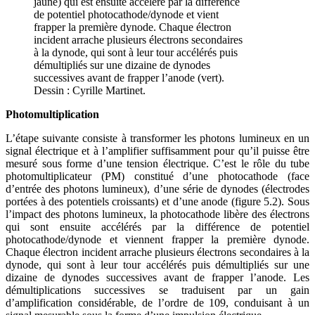
jaune) qui est ensuite accéléré par la différence
de potentiel photocathode/dynode et vient
frapper la première dynode. Chaque électron
incident arrache plusieurs électrons secondaires
à la dynode, qui sont à leur tour accélérés puis
démultipliés sur une dizaine de dynodes
successives avant de frapper l’anode (vert).
Dessin : Cyrille Martinet.
Photomultiplication
L’étape suivante consiste à transformer les photons lumineux en un
signal électrique et à l’amplifier suffisamment pour qu’il puisse être
mesuré sous forme d’une tension électrique. C’est le rôle du tube
photomultiplicateur (PM) constitué d’une photocathode (face
d’entrée des photons lumineux), d’une série de dynodes (électrodes
portées à des potentiels croissants) et d’une anode (figure 5.2). Sous
l’impact des photons lumineux, la photocathode libère des électrons
qui sont ensuite accélérés par la différence de potentiel
photocathode/dynode et viennent frapper la première dynode.
Chaque électron incident arrache plusieurs électrons secondaires à la
dynode, qui sont à leur tour accélérés puis démultipliés sur une
dizaine de dynodes successives avant de frapper l’anode. Les
démultiplications successives se traduisent par un gain
d’amplification considérable, de l’ordre de 109, conduisant à un