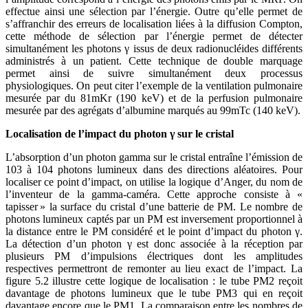
effectue ainsi une sélection par l’énergie. Outre qu’elle permet de
s’affranchir des erreurs de localisation liées à la diffusion Compton,
cette méthode de sélection par l’énergie permet de détecter
simultanément les photons γ issus de deux radionucléides différents
administrés à un patient. Cette technique de double marquage
permet ainsi de suivre simultanément deux processus
physiologiques. On peut citer l’exemple de la ventilation pulmonaire
mesurée par du 81mKr (190 keV) et de la perfusion pulmonaire
mesurée par des agrégats d’albumine marqués au 99mTc (140 keV).
Localisation de l’impact du photon γ sur le cristal
L’absorption d’un photon gamma sur le cristal entraîne l’émission de
103 à 104 photons lumineux dans des directions aléatoires. Pour
localiser ce point d’impact, on utilise la logique d’Anger, du nom de
l’inventeur de la gamma-caméra. Cette approche consiste à «
tapisser » la surface du cristal d’une batterie de PM. Le nombre de
photons lumineux captés par un PM est inversement proportionnel à
la distance entre le PM considéré et le point d’impact du photon γ.
La détection d’un photon γ est donc associée à la réception par
plusieurs PM d’impulsions électriques dont les amplitudes
respectives permettront de remonter au lieu exact de l’impact. La
figure 5.2 illustre cette logique de localisation : le tube PM2 reçoit
davantage de photons lumineux que le tube PM3 qui en reçoit
davantage encore que le PM1. La comparaison entre les nombres de