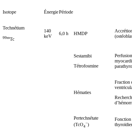
Isotope
Énergie
Période
Technétium
140
Accrétio
6,0 h
HMDP
keV
(ostéobla
99m
Tc
Perfusio
Sestamibi
myocardi
Tétrofosmine
parathyro
Fraction 
ventricul
Hématies
Recherc
d’hémorr
Pertechnétate
Fonction
−
thyroïdi
(TcO
)
4