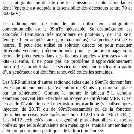
La scintigraphie ne détecte que les émissions les plus abondantes
dont l’énergie est adaptée à la sensibilité des détecteurs (entre 70 et
360 keV).
Le radionucléide de loin le plus utilisé en scintigraphie
conventionnelle est le 99mTc métastable. Sa désintégration est
associée à l’émission très majoritaire de photons γ de 140 keV
(énergie bien adaptée aux gamma-caméras) ; sa période est de 6
heures. Il peut être utilisé en solution directe ou pour marquer
différents vecteurs, préconditionnés pour le radiomarquage sous
forme de précurseurs dans des flacons (appelés « trousses » ou «
kits ») ; enfin, il ne pose pas de problème d’approvisionnement
puisqu’il est produit dans le service de médecine nucléaire à partir
d’un générateur qui doit être renouvelé toutes les semaines.
Les MRP utilisant d’autres radionucléides que le 99mTc doivent être
livrés quotidiennement (à l’exception du 81mKr, produit sur place
par un générateur). Comme le montre le tableau 5.1, certains
examens peuvent être effectués au moyen de différents MRP. C’est
le cas de l’évaluation de la perfusion myocardique (visualisée après
injection de 201Tl ou de 99mTc-sestamibi) ou de la fonction
thyroïdienne (visualisée après injection d’123I ou de 99mTcO4–).
Les MRP technétiés sont en général plus disponibles et moins
coûteux que leurs équivalents non métalliques, mais ils ont tendance
à être un peu moins spécifiques de la fonction étudiée.