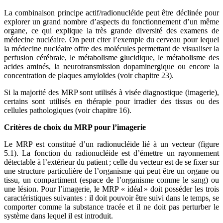
La combinaison principe actif/radionucléide peut être déclinée pour
explorer un grand nombre d’aspects du fonctionnement d’un même
organe, ce qui explique la très grande diversité des examens de
médecine nucléaire. On peut citer l’exemple du cerveau pour lequel
la médecine nucléaire offre des molécules permettant de visualiser la
perfusion cérébrale, le métabolisme glucidique, le métabolisme des
acides aminés, la neurotransmission dopaminergique ou encore la
concentration de plaques amyloïdes (voir chapitre 23).
Si la majorité des MRP sont utilisés à visée diagnostique (imagerie),
certains sont utilisés en thérapie pour irradier des tissus ou des
cellules pathologiques (voir chapitre 16).
Critères de choix du MRP pour l’imagerie
Le MRP est constitué d’un radionucléide lié à un vecteur (figure
5.1). La fonction du radionucléide est d’émettre un rayonnement
détectable à l’extérieur du patient ; celle du vecteur est de se fixer sur
une structure particulière de l’organisme qui peut être un organe ou
tissu, un compartiment (espace de l’organisme comme le sang) ou
une lésion. Pour l’imagerie, le MRP « idéal » doit posséder les trois
caractéristiques suivantes : il doit pouvoir être suivi dans le temps, se
comporter comme la substance tracée et il ne doit pas perturber le
système dans lequel il est introduit.