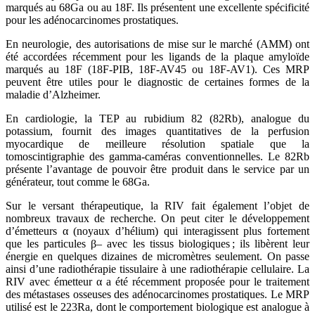
marqués au 68Ga ou au 18F. Ils présentent une excellente spécificité
pour les adénocarcinomes prostatiques.
En neurologie, des autorisations de mise sur le marché (AMM) ont
été accordées récemment pour les ligands de la plaque amyloïde
marqués au 18F (18F-PIB, 18F-AV45 ou 18F-AV1). Ces MRP
peuvent être utiles pour le diagnostic de certaines formes de la
maladie d’Alzheimer.
En cardiologie, la TEP au rubidium 82 (82Rb), analogue du
potassium, fournit des images quantitatives de la perfusion
myocardique de meilleure résolution spatiale que la
tomoscintigraphie des gamma-caméras conventionnelles. Le 82Rb
présente l’avantage de pouvoir être produit dans le service par un
générateur, tout comme le 68Ga.
Sur le versant thérapeutique, la RIV fait également l’objet de
nombreux travaux de recherche. On peut citer le développement
d’émetteurs α (noyaux d’hélium) qui interagissent plus fortement
que les particules β– avec les tissus biologiques ; ils libèrent leur
énergie en quelques dizaines de micromètres seulement. On passe
ainsi d’une radiothérapie tissulaire à une radiothérapie cellulaire. La
RIV avec émetteur α a été récemment proposée pour le traitement
des métastases osseuses des adénocarcinomes prostatiques. Le MRP
utilisé est le 223Ra, dont le comportement biologique est analogue à