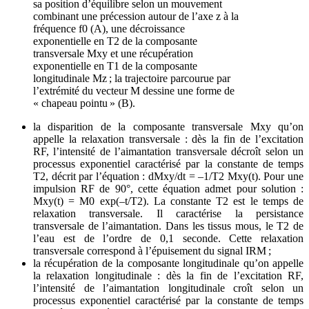
sa position d’équilibre selon un mouvement
combinant une précession autour de l’axe z à la
fréquence f0 (A), une décroissance
exponentielle en T2 de la composante
transversale Mxy et une récupération
exponentielle en T1 de la composante
longitudinale Mz ; la trajectoire parcourue par
l’extrémité du vecteur M dessine une forme de
« chapeau pointu » (B).
la disparition de la composante transversale Mxy qu’on
appelle la relaxation transversale : dès la fin de l’excitation
RF, l’intensité de l’aimantation transversale décroît selon un
processus exponentiel caractérisé par la constante de temps
T2, décrit par l’équation : dMxy/dt = –1/T2 Mxy(t). Pour une
impulsion RF de 90°, cette équation admet pour solution :
Mxy(t) = M0 exp(–t/T2). La constante T2 est le temps de
relaxation transversale. Il caractérise la persistance
transversale de l’aimantation. Dans les tissus mous, le T2 de
l’eau est de l’ordre de 0,1 seconde. Cette relaxation
transversale correspond à l’épuisement du signal IRM ;
la récupération de la composante longitudinale qu’on appelle
la relaxation longitudinale : dès la fin de l’excitation RF,
l’intensité de l’aimantation longitudinale croît selon un
processus exponentiel caractérisé par la constante de temps