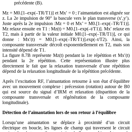
précédente (B).
Mz = M0.[1–exp(–TR/T1)] et Mx′ = 0 ; l’aimantation est alignée sur
z. La 2e impulsion de 90° la bascule vers le plan transverse (x′,y′).
Juste après la 2e impulsion :Mz = 0 et Mx’ = M0.[1–exp(–TR/T1)].
Mz relaxe ensuite en T1 : Mz(t) = M0.[1–exp(–t/T1)]. Mx′ relaxe en
T2, mais à partir de la valeur initiale M0.[1–exp(–TR/T1)], ce qui
donne : Mx′(t) = M0.[1–exp(–TR/T1)].exp(–t/T2). Ainsi, la
composante transversale décroît exponentiellement en T2, mais son
intensité dépend de T1.
La figure 8.7B représente Mz(t) pendant la 1re répétition et Mx′(t)
pendant la 2e répétition. Cette représentation illustre plus
directement le fait que la relaxation transversale d’une répétition
dépend de la relaxation longitudinale de la répétition précédente.
Après l’excitation RF, l’aimantation retourne à son état d’équilibre
avec un mouvement complexe : précession (rotation) autour de B0
qui est source du signal d’IRM et relaxation (disparition de la
composante transversale et régénération de la composante
longitudinale).
Détection de l’aimantation lors de son retour à l’équilibre
Lorsqu’une aimantation se déplace à proximité d’un circuit
électrique en boucle, les lignes de champ qui traversent le circuit