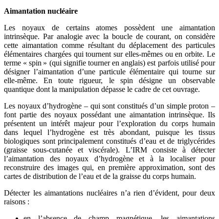
Aimantation nucléaire
Les noyaux de certains atomes possèdent une aimantation
intrinsèque. Par analogie avec la boucle de courant, on considère
cette aimantation comme résultant du déplacement des particules
élémentaires chargées qui tournent sur elles-mêmes ou en orbite. Le
terme « spin » (qui signifie tourner en anglais) est parfois utilisé pour
désigner l’aimantation d’une particule élémentaire qui tourne sur
elle-même. En toute rigueur, le spin désigne un observable
quantique dont la manipulation dépasse le cadre de cet ouvrage.
Les noyaux d’hydrogène – qui sont constitués d’un simple proton –
font partie des noyaux possédant une aimantation intrinsèque. Ils
présentent un intérêt majeur pour l’exploration du corps humain
dans lequel l’hydrogène est très abondant, puisque les tissus
biologiques sont principalement constitués d’eau et de triglycérides
(graisse sous-cutanée et viscérale). L’IRM consiste à détecter
l’aimantation des noyaux d’hydrogène et à la localiser pour
reconstruire des images qui, en première approximation, sont des
cartes de distribution de l’eau et de la graisse du corps humain.
Détecter les aimantations nucléaires n’a rien d’évident, pour deux
raisons :
en l’absence de champ magnétique, les aimantations