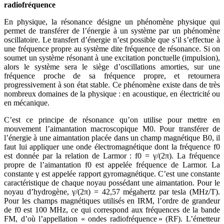
radiofréquence
En physique, la résonance désigne un phénomène physique qui
permet de transférer de l’énergie à un système par un phénomène
oscillatoire. Le transfert d’énergie n’est possible que s’il s’effectue à
une fréquence propre au système dite fréquence de résonance. Si on
soumet un système résonant à une excitation ponctuelle (impulsion),
alors le système sera le siège d’oscillations amorties, sur une
fréquence proche de sa fréquence propre, et retournera
progressivement à son état stable. Ce phénomène existe dans de très
nombreux domaines de la physique : en acoustique, en électricité ou
en mécanique.
C’est ce principe de résonance qu’on utilise pour mettre en
mouvement l’aimantation macroscopique M0. Pour transférer de
l’énergie à une aimantation placée dans un champ magnétique B0, il
faut lui appliquer une onde électromagnétique dont la fréquence f0
est donnée par la relation de Larmor : f0 = γ/(2π). La fréquence
propre de l’aimantation f0 est appelée fréquence de Larmor. La
constante γ est appelée rapport gyromagnétique. C’est une constante
caractéristique de chaque noyau possédant une aimantation. Pour le
noyau d’hydrogène, γ/(2π) = 42,57 mégahertz par tesla (MHz/T).
Pour les champs magnétiques utilisés en IRM, l’ordre de grandeur
de f0 est 100 MHz, ce qui correspond aux fréquences de la bande
FM, d’où l’appellation « ondes radiofréquence » (RF). L’émetteur