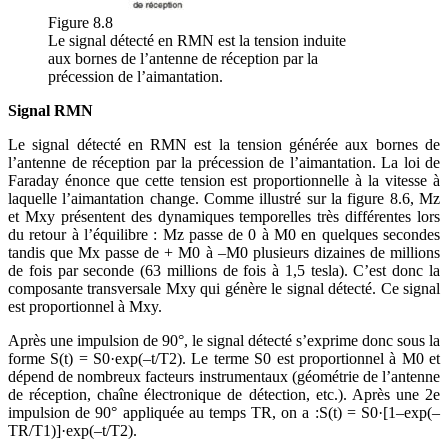
Figure 8.8
Le signal détecté en RMN est la tension induite
aux bornes de l’antenne de réception par la
précession de l’aimantation.
Signal RMN
Le signal détecté en RMN est la tension générée aux bornes de
l’antenne de réception par la précession de l’aimantation. La loi de
Faraday énonce que cette tension est proportionnelle à la vitesse à
laquelle l’aimantation change. Comme illustré sur la figure 8.6, Mz
et Mxy présentent des dynamiques temporelles très différentes lors
du retour à l’équilibre : Mz passe de 0 à M0 en quelques secondes
tandis que Mx passe de + M0 à –M0 plusieurs dizaines de millions
de fois par seconde (63 millions de fois à 1,5 tesla). C’est donc la
composante transversale Mxy qui génère le signal détecté. Ce signal
est proportionnel à Mxy.
Après une impulsion de 90°, le signal détecté s’exprime donc sous la
forme S(t) = S0·exp(–t/T2). Le terme S0 est proportionnel à M0 et
dépend de nombreux facteurs instrumentaux (géométrie de l’antenne
de réception, chaîne électronique de détection, etc.). Après une 2e
impulsion de 90° appliquée au temps TR, on a :S(t) = S0·[1–exp(–
TR/T1)]·exp(–t/T2).