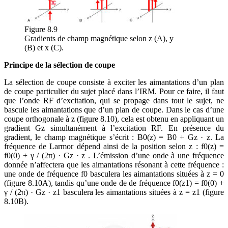
Figure 8.9
Gradients de champ magnétique selon z (A), y
(B) et x (C).
Principe de la sélection de coupe
La sélection de coupe consiste à exciter les aimantations d’un plan
de coupe particulier du sujet placé dans l’IRM. Pour ce faire, il faut
que l’onde RF d’excitation, qui se propage dans tout le sujet, ne
bascule les aimantations que d’un plan de coupe. Dans le cas d’une
coupe orthogonale à z (figure 8.10), cela est obtenu en appliquant un
gradient Gz simultanément à l’excitation RF. En présence du
gradient, le champ magnétique s’écrit : B0(z) = B0 + Gz · z. La
fréquence de Larmor dépend ainsi de la position selon z : f0(z) =
f0(0) + γ / (2π) · Gz · z . L’émission d’une onde à une fréquence
donnée n’affectera que les aimantations résonant à cette fréquence :
une onde de fréquence f0 basculera les aimantations situées à z = 0
(figure 8.10A), tandis qu’une onde de de fréquence f0(z1) = f0(0) +
γ / (2π) · Gz · z1 basculera les aimantations situées à z = z1 (figure
8.10B).