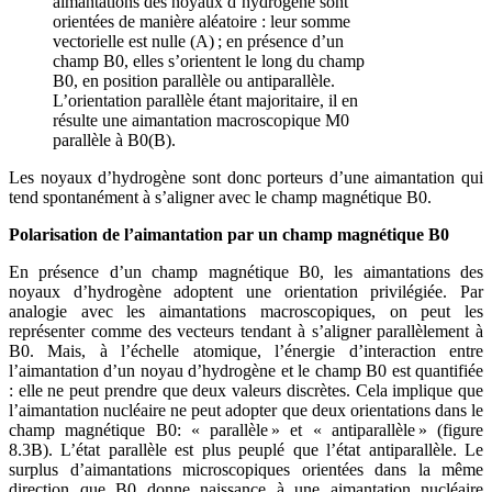
aimantations des noyaux d’hydrogène sont
orientées de manière aléatoire : leur somme
vectorielle est nulle (A) ; en présence d’un
champ B0, elles s’orientent le long du champ
B0, en position parallèle ou antiparallèle.
L’orientation parallèle étant majoritaire, il en
résulte une aimantation macroscopique M0
parallèle à B0(B).
Les noyaux d’hydrogène sont donc porteurs d’une aimantation qui
tend spontanément à s’aligner avec le champ magnétique B0.
Polarisation de l’aimantation par un champ magnétique B0
En présence d’un champ magnétique B0, les aimantations des
noyaux d’hydrogène adoptent une orientation privilégiée. Par
analogie avec les aimantations macroscopiques, on peut les
représenter comme des vecteurs tendant à s’aligner parallèlement à
B0. Mais, à l’échelle atomique, l’énergie d’interaction entre
l’aimantation d’un noyau d’hydrogène et le champ B0 est quantifiée
: elle ne peut prendre que deux valeurs discrètes. Cela implique que
l’aimantation nucléaire ne peut adopter que deux orientations dans le
champ magnétique B0: « parallèle » et « antiparallèle » (figure
8.3B). L’état parallèle est plus peuplé que l’état antiparallèle. Le
surplus d’aimantations microscopiques orientées dans la même
direction que B0 donne naissance à une aimantation nucléaire