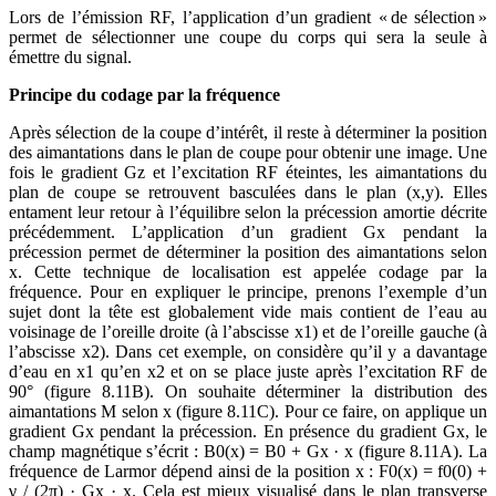
Lors de l’émission RF, l’application d’un gradient « de sélection »
permet de sélectionner une coupe du corps qui sera la seule à
émettre du signal.
Principe du codage par la fréquence
Après sélection de la coupe d’intérêt, il reste à déterminer la position
des aimantations dans le plan de coupe pour obtenir une image. Une
fois le gradient Gz et l’excitation RF éteintes, les aimantations du
plan de coupe se retrouvent basculées dans le plan (x,y). Elles
entament leur retour à l’équilibre selon la précession amortie décrite
précédemment. L’application d’un gradient Gx pendant la
précession permet de déterminer la position des aimantations selon
x. Cette technique de localisation est appelée codage par la
fréquence. Pour en expliquer le principe, prenons l’exemple d’un
sujet dont la tête est globalement vide mais contient de l’eau au
voisinage de l’oreille droite (à l’abscisse x1) et de l’oreille gauche (à
l’abscisse x2). Dans cet exemple, on considère qu’il y a davantage
d’eau en x1 qu’en x2 et on se place juste après l’excitation RF de
90° (figure 8.11B). On souhaite déterminer la distribution des
aimantations M selon x (figure 8.11C). Pour ce faire, on applique un
gradient Gx pendant la précession. En présence du gradient Gx, le
champ magnétique s’écrit : B0(x) = B0 + Gx · x (figure 8.11A). La
fréquence de Larmor dépend ainsi de la position x : F0(x) = f0(0) +
γ / (2π) · Gx · x. Cela est mieux visualisé dans le plan transverse