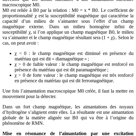
macroscopique M0.
M0 est reliée à B0 par la relation : M0 = x * B0. Le coefficient de
proportionnalité χ est la susceptibilité magnétique qui caractérise la
capacité d’un milieu de s’aimanter sous l’effet d’un champ
magnétique externe. Dans un milieu homogène infini de
susceptibilité χ, si l’on applique un champ magnétique B0, le milieu
va s’aimanter et le champ magnétique résultant sera (1 + χ).. Selon le
cas, on peut avoir :
χ < 0 : le champ magnétique est diminué en présence du
matériau qui est dit « diamagnétique » ;
χ > 0 de faible valeur : le champ magnétique est renforcé en
présence du matériau qui est dit paramagnétique ;
χ > 0 de forte valeur : le champ magnétique est très renforcé
en présence du matériau qui est dit ferromagnétique.
Une fois l’aimantation macroscopique M0 créée, il faut la mettre en
mouvement pour la détecter.
Dans un fort champ magnétique, les aimantations des noyaux
d’hydrogène s’alignent entre elles. La résultante est une aimantation
globale de la matière alignée sur B0 qui va être à l’origine du
phénomène de RMN.
Mise en résonance de l’aimantation par une excitation