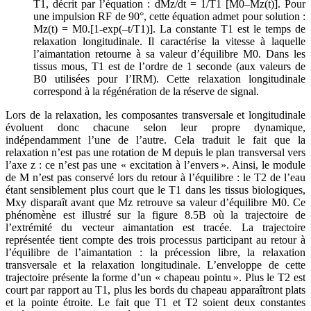
T1, décrit par l’équation : dMz/dt = 1/T1 [M0–Mz(t)]. Pour
une impulsion RF de 90°, cette équation admet pour solution :
Mz(t) = M0.[1-exp(–t/T1)]. La constante T1 est le temps de
relaxation longitudinale. Il caractérise la vitesse à laquelle
l’aimantation retourne à sa valeur d’équilibre M0. Dans les
tissus mous, T1 est de l’ordre de 1 seconde (aux valeurs de
B0 utilisées pour l’IRM). Cette relaxation longitudinale
correspond à la régénération de la réserve de signal.
Lors de la relaxation, les composantes transversale et longitudinale
évoluent donc chacune selon leur propre dynamique,
indépendamment l’une de l’autre. Cela traduit le fait que la
relaxation n’est pas une rotation de M depuis le plan transversal vers
l’axe z : ce n’est pas une « excitation à l’envers ». Ainsi, le module
de M n’est pas conservé lors du retour à l’équilibre : le T2 de l’eau
étant sensiblement plus court que le T1 dans les tissus biologiques,
Mxy disparaît avant que Mz retrouve sa valeur d’équilibre M0. Ce
phénomène est illustré sur la figure 8.5B où la trajectoire de
l’extrémité du vecteur aimantation est tracée. La trajectoire
représentée tient compte des trois processus participant au retour à
l’équilibre de l’aimantation : la précession libre, la relaxation
transversale et la relaxation longitudinale. L’enveloppe de cette
trajectoire présente la forme d’un « chapeau pointu ». Plus le T2 est
court par rapport au T1, plus les bords du chapeau apparaîtront plats
et la pointe étroite. Le fait que T1 et T2 soient deux constantes