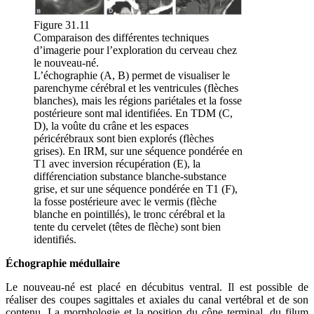
Figure 31.11
Comparaison des différentes techniques
d’imagerie pour l’exploration du cerveau chez
le nouveau-né.
L’échographie (A, B) permet de visualiser le
parenchyme cérébral et les ventricules (flèches
blanches), mais les régions pariétales et la fosse
postérieure sont mal identifiées. En TDM (C,
D), la voûte du crâne et les espaces
péricérébraux sont bien explorés (flèches
grises). En IRM, sur une séquence pondérée en
T1 avec inversion récupération (E), la
différenciation substance blanche-substance
grise, et sur une séquence pondérée en T1 (F),
la fosse postérieure avec le vermis (flèche
blanche en pointillés), le tronc cérébral et la
tente du cervelet (têtes de flèche) sont bien
identifiés.
Échographie médullaire
Le nouveau-né est placé en décubitus ventral. Il est possible de
réaliser des coupes sagittales et axiales du canal vertébral et de son
contenu. La morphologie et la position du cône terminal, du filum