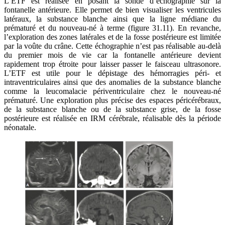
L’ETF est réalisée en posant la sonde d’échographie sur la
fontanelle antérieure. Elle permet de bien visualiser les ventricules
latéraux, la substance blanche ainsi que la ligne médiane du
prématuré et du nouveau-né à terme (figure 31.11). En revanche,
l’exploration des zones latérales et de la fosse postérieure est limitée
par la voûte du crâne. Cette échographie n’est pas réalisable au-delà
du premier mois de vie car la fontanelle antérieure devient
rapidement trop étroite pour laisser passer le faisceau ultrasonore.
L’ETF est utile pour le dépistage des hémorragies péri- et
intraventriculaires ainsi que des anomalies de la substance blanche
comme la leucomalacie périventriculaire chez le nouveau-né
prématuré. Une exploration plus précise des espaces péricérébraux,
de la substance blanche ou de la substance grise, de la fosse
postérieure est réalisée en IRM cérébrale, réalisable dès la période
néonatale.