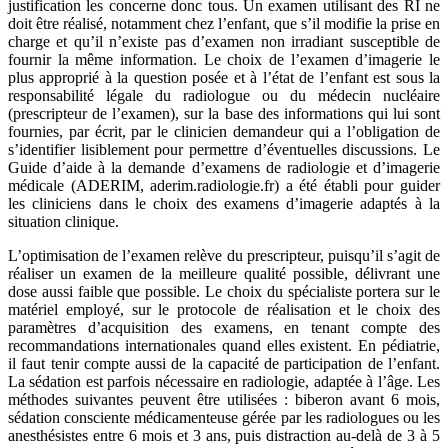
justification les concerne donc tous. Un examen utilisant des RI ne
doit être réalisé, notamment chez l’enfant, que s’il modifie la prise en
charge et qu’il n’existe pas d’examen non irradiant susceptible de
fournir la même information. Le choix de l’examen d’imagerie le
plus approprié à la question posée et à l’état de l’enfant est sous la
responsabilité légale du radiologue ou du médecin nucléaire
(prescripteur de l’examen), sur la base des informations qui lui sont
fournies, par écrit, par le clinicien demandeur qui a l’obligation de
s’identifier lisiblement pour permettre d’éventuelles discussions. Le
Guide d’aide à la demande d’examens de radiologie et d’imagerie
médicale (ADERIM, aderim.radiologie.fr) a été établi pour guider
les cliniciens dans le choix des examens d’imagerie adaptés à la
situation clinique.
L’optimisation de l’examen relève du prescripteur, puisqu’il s’agit de
réaliser un examen de la meilleure qualité possible, délivrant une
dose aussi faible que possible. Le choix du spécialiste portera sur le
matériel employé, sur le protocole de réalisation et le choix des
paramètres d’acquisition des examens, en tenant compte des
recommandations internationales quand elles existent. En pédiatrie,
il faut tenir compte aussi de la capacité de participation de l’enfant.
La sédation est parfois nécessaire en radiologie, adaptée à l’âge. Les
méthodes suivantes peuvent être utilisées : biberon avant 6 mois,
sédation consciente médicamenteuse gérée par les radiologues ou les
anesthésistes entre 6 mois et 3 ans, puis distraction au-delà de 3 à 5