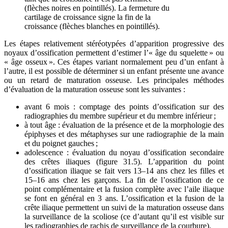
(flèches noires en pointillés). La fermeture du
cartilage de croissance signe la fin de la
croissance (flèches blanches en pointillés).
Les étapes relativement stéréotypées d’apparition progressive des
noyaux d’ossification permettent d’estimer l’« âge du squelette » ou
« âge osseux ». Ces étapes variant normalement peu d’un enfant à
l’autre, il est possible de déterminer si un enfant présente une avance
ou un retard de maturation osseuse. Les principales méthodes
d’évaluation de la maturation osseuse sont les suivantes :
avant 6 mois : comptage des points d’ossification sur des
radiographies du membre supérieur et du membre inférieur ;
à tout âge : évaluation de la présence et de la morphologie des
épiphyses et des métaphyses sur une radiographie de la main
et du poignet gauches ;
adolescence : évaluation du noyau d’ossification secondaire
des crêtes iliaques (figure 31.5). L’apparition du point
d’ossification iliaque se fait vers 13–14 ans chez les filles et
15–16 ans chez les garçons. La fin de l’ossification de ce
point complémentaire et la fusion complète avec l’aile iliaque
se font en général en 3 ans. L’ossification et la fusion de la
crête iliaque permettent un suivi de la maturation osseuse dans
la surveillance de la scoliose (ce d’autant qu’il est visible sur
les radiographies de rachis de surveillance de la courbure).