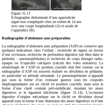
Figure 31.13
Échographie abdominale d’une appendicite
aiguë non compliquée chez un enfant de 14 ans
avec une coupe longitudinale (A) et axiale de
l’appendice (B).
Radiographie d’abdomen sans préparation
La radiographie d’abdomen sans préparation (ASP) ne conserve que
quelques indications chez l’enfant : recherche de signes en faveur
d’une occlusion, recherche de perforation digestive (air libre dans le
péritoine – pneumopéritoine) et recherche de corps étranger radio-
opaque ou d’opacités calciques (calculs des voies urinaires). La
séméiologie de l’ASP en position couchée doit être connue car la
radiographie d’ASP est souvent réalisée en décubitus en pédiatrie,
en particulier en période néonatale. Le pneumopéritoine n’apparaît
pas sous la forme d’un croissant gazeux sous les coupoles
diaphragmatiques sur un cliché en position couchée, mais sous la
forme d’une clarté centrale péri-ombilicale, moulant les anses
digestives et le ligament falciforme (figure 31.14). L’occlusion
digestive d’origine mécanique sur le cliché en décubitus dorsal
apparaît sous la forme d’une distension des anses digestives et d’une