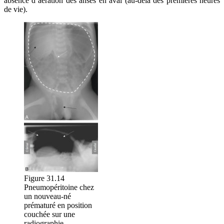
absence d’aération des anses en aval (au-delà des premières heures
de vie).
Figure 31.14
Pneumopéritoine chez
un nouveau-né
prématuré en position
couchée sur une
radiographie