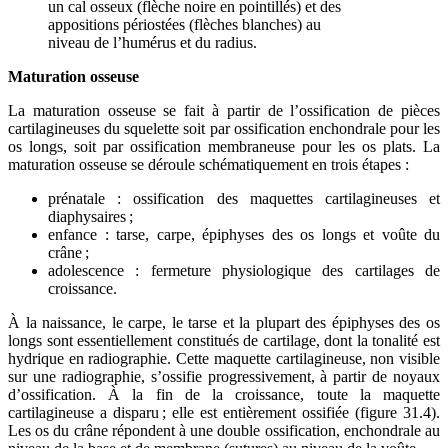
un cal osseux (flèche noire en pointillés) et des
appositions périostées (flèches blanches) au
niveau de l’humérus et du radius.
Maturation osseuse
La maturation osseuse se fait à partir de l’ossification de pièces
cartilagineuses du squelette soit par ossification enchondrale pour les
os longs, soit par ossification membraneuse pour les os plats. La
maturation osseuse se déroule schématiquement en trois étapes :
prénatale : ossification des maquettes cartilagineuses et
diaphysaires ;
enfance : tarse, carpe, épiphyses des os longs et voûte du
crâne ;
adolescence : fermeture physiologique des cartilages de
croissance.
À la naissance, le carpe, le tarse et la plupart des épiphyses des os
longs sont essentiellement constitués de cartilage, dont la tonalité est
hydrique en radiographie. Cette maquette cartilagineuse, non visible
sur une radiographie, s’ossifie progressivement, à partir de noyaux
d’ossification. À la fin de la croissance, toute la maquette
cartilagineuse a disparu ; elle est entièrement ossifiée (figure 31.4).
Les os du crâne répondent à une double ossification, enchondrale au