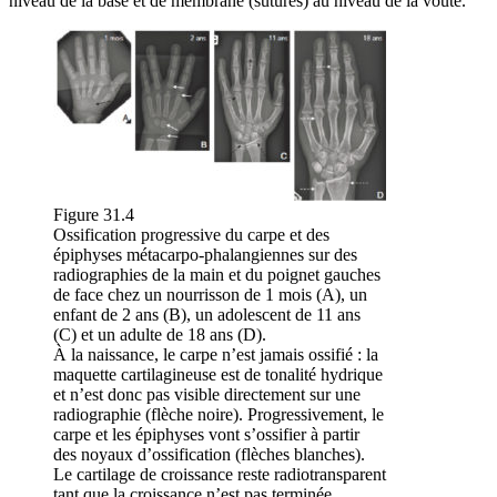
niveau de la base et de membrane (sutures) au niveau de la voûte.
Figure 31.4
Ossification progressive du carpe et des
épiphyses métacarpo-phalangiennes sur des
radiographies de la main et du poignet gauches
de face chez un nourrisson de 1 mois (A), un
enfant de 2 ans (B), un adolescent de 11 ans
(C) et un adulte de 18 ans (D).
À la naissance, le carpe n’est jamais ossifié : la
maquette cartilagineuse est de tonalité hydrique
et n’est donc pas visible directement sur une
radiographie (flèche noire). Progressivement, le
carpe et les épiphyses vont s’ossifier à partir
des noyaux d’ossification (flèches blanches).
Le cartilage de croissance reste radiotransparent
tant que la croissance n’est pas terminée