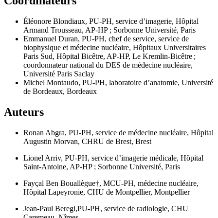
Coordinateurs
Éléonore Blondiaux,
PU-PH, service d’imagerie, Hôpital
Armand Trousseau, AP-HP ; Sorbonne Université, Paris
Emmanuel Duran,
PU-PH, chef de service, service de
biophysique et médecine nucléaire, Hôpitaux Universitaires
Paris Sud, Hôpital Bicêtre, AP-HP, Le Kremlin-Bicêtre ;
coordonnateur national du DES de médecine nucléaire,
Université Paris Saclay
Michel Montaudo,
PU-PH, laboratoire d’anatomie, Université
de Bordeaux, Bordeaux
Auteurs
Ronan Abgra,
PU-PH, service de médecine nucléaire, Hôpital
Augustin Morvan, CHRU de Brest, Brest
Lionel Arriv,
PU-PH, service d’imagerie médicale, Hôpital
Saint-Antoine, AP-HP ; Sorbonne Université, Paris
Fayçal Ben Bouallègue
†, M
CU-PH, médecine nucléaire,
Hôpital Lapeyronie, CHU de Montpellier, Montpellier
Jean-Paul Beregi,
PU-PH, service de radiologie, CHU
Caremeau, Nîmes