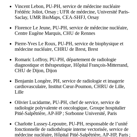
Vincent Lebon,
PU-PH, service de médecine nucléaire
Frédéric Joliot, Orsay ; UFR de médecine, Université Paris-
Saclay, UMR BioMaps, CEA-SHFJ, Orsay
Florence Le Jeune,
PU-PH, service de médecine nucléaire,
Centre Eugène Marquis, CHU de Rennes
Pierre-Yves Le Roux,
PU-PH, service de biophysique et
médecine nucléaire, CHRU de Brest, Brest
Romaric Loffroy,
PU-PH, département de radiologie
diagnostique et thérapeutique, Hôpital François-Mitterrand,
CHU de Dijon, Dijon
Benjamin Longère,
PH, service de radiologie et imagerie
cardiovasculaire, Institut Cœur-Poumon, CHRU de Lille,
Lille
Olivier Lucidarme,
PU-PH, chef de service, service de
radiologie polyvalente et oncologique, Groupe hospitalier
Pitié-Salpêtrière, AP-HP ; Sorbonne Université, Paris
Charlotte Lussey-Lepoutre,
PU-PH, responsable de l’unité
fonctionnelle de radiothérapie interne vectorisée, service de
médecine nucléaire, Hôpital Pitié-Salpêtrière, AP-HP, Paris ;