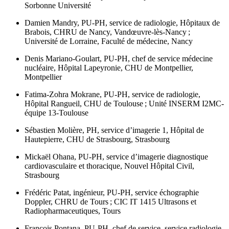
Sorbonne Université
Damien Mandry,
PU-PH, service de radiologie, Hôpitaux de
Brabois, CHRU de Nancy, Vandœuvre-lès-Nancy ;
Université de Lorraine, Faculté de médecine, Nancy
Denis Mariano-Goulart,
PU-PH, chef de service médecine
nucléaire, Hôpital Lapeyronie, CHU de Montpellier,
Montpellier
Fatima-Zohra Mokrane,
PU-PH, service de radiologie,
Hôpital Rangueil, CHU de Toulouse ; Unité INSERM I2MC-
équipe 13-Toulouse
Sébastien Molière,
PH, service d’imagerie 1, Hôpital de
Hautepierre, CHU de Strasbourg, Strasbourg
Mickaël Ohana,
PU-PH, service d’imagerie diagnostique
cardiovasculaire et thoracique, Nouvel Hôpital Civil,
Strasbourg
Frédéric Patat,
ingénieur, PU-PH, service échographie
Doppler, CHRU de Tours ; CIC IT 1415 Ultrasons et
Radiopharmaceutiques, Tours
François Pontana,
PU-PH, chef de service, service radiologie