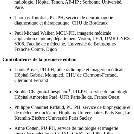
radiologie, Hôpital Tenon, AP-HP ; Sorbonne Université,
Paris
Thomas Tourdias,
PU-PH, service de neuroimagerie
diagnostique et thérapeutique, CHU de Bordeaux
Paul Michael Walker,
MCU-PH, imagerie médicale
application clinique, département Vision, LE2I, UMR CNRS
6306, Faculté de médecine, Université de Bourgogne-
Franche-Comté, Dijon
Contributeurs de la première édition
Louis Boyer,
PU-PH, pôle radiologie et imagerie médicale,
Hôpital Gabriel Montpied, CHU de Clermont-Ferrand,
Clermont-Ferrand
†
Sophie Chagnon-Lhespitaou
, PU-PH, service de radiologie,
Hôpital Ambroise Paré, UFR Paris-Île de, France Ouest
Philippe Chaumet-Riffaud,
PU-PH, service de biophysique et
de médecine nucléaire, Hôpitaux Universitaires Paris Sud, Le
Kremlin-Bicêtre ; Université Paris Saclay
Anne Cotten,
PU-PH, service de radiologie et imagerie
musculosquelettique, CCIAL, CHRU de Lille, Lille