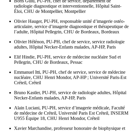
Boris Guiu,
PU-PH, chef de service, département de
radiologie diagnostique et interventionnelle, Hôpital Saint-
Éloi, CHU de Montpellier, Montpellier
Olivier Hauger,
PU-PH, responsable unité d’imagerie ostéo-
articulaire, service d’imagerie diagnostique et thérapeutique de
l’adulte, Hôpital Pellegrin, CHU de Bordeaux, Bordeaux
Olivier Hélénon,
PU-PH, chef de service, service radiologie
adultes, Hôpital Necker-Enfants malades, AP-HP, Paris
Elif Hindie,
PU-PH, service de médecine nucléaire Sud et
Pellegrin, CHU de Bordeaux, Pessac
Emmanuel Itti,
PU-PH, chef de service, service de médecine
nucléaire, CHU Henri Mondor, AP-HP ; Université Paris-Est
Créteil, Créteil
Bruno Kastler,
PU-PH, service de radiologie adultes, Hôpital
Necker-Enfants malades, AP-HP, Paris
Alain Luciani,
PU-PH, service d’imagerie médicale, Faculté
de médecine de Créteil, Université Paris Est Créteil, INSERM
U955 Équipe 18, CHU Henri Mondor, Créteil
Xavier Marchandise,
professeur honoraire de biophysique et