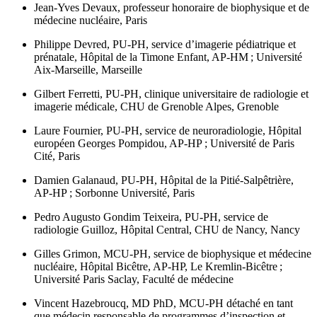
Jean-Yves Devaux,
professeur honoraire de biophysique et de
médecine nucléaire, Paris
Philippe Devred,
PU-PH, service d’imagerie pédiatrique et
prénatale, Hôpital de la Timone Enfant, AP-HM ; Université
Aix-Marseille, Marseille
Gilbert Ferretti,
PU-PH, clinique universitaire de radiologie et
imagerie médicale, CHU de Grenoble Alpes, Grenoble
Laure Fournier,
PU-PH, service de neuroradiologie, Hôpital
européen Georges Pompidou, AP-HP ; Université de Paris
Cité, Paris
Damien Galanaud,
PU-PH, Hôpital de la Pitié-Salpêtrière,
AP-HP ; Sorbonne Université, Paris
Pedro Augusto Gondim Teixeira,
PU-PH, service de
radiologie Guilloz, Hôpital Central, CHU de Nancy, Nancy
Gilles Grimon,
MCU-PH, service de biophysique et médecine
nucléaire, Hôpital Bicêtre, AP-HP, Le Kremlin-Bicêtre ;
Université Paris Saclay, Faculté de médecine
Vincent Hazebroucq,
MD PhD, MCU-PH détaché en tant
que médecin responsable de programmes d’inspection et