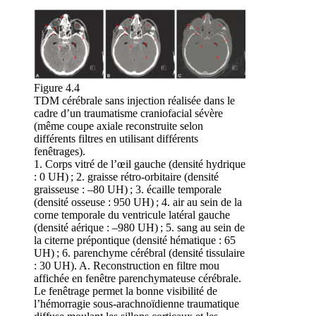
Figure 4.4
TDM cérébrale sans injection réalisée dans le
cadre d’un traumatisme craniofacial sévère
(même coupe axiale reconstruite selon
différents filtres en utilisant différents
fenêtrages).
1. Corps vitré de l’œil gauche (densité hydrique
: 0 UH) ; 2. graisse rétro-orbitaire (densité
graisseuse : –80 UH) ; 3. écaille temporale
(densité osseuse : 950 UH) ; 4. air au sein de la
corne temporale du ventricule latéral gauche
(densité aérique : –980 UH) ; 5. sang au sein de
la citerne prépontique (densité hématique : 65
UH) ; 6. parenchyme cérébral (densité tissulaire
: 30 UH). A. Reconstruction en filtre mou
affichée en fenêtre parenchymateuse cérébrale.
Le fenêtrage permet la bonne visibilité de
l’hémorragie sous-arachnoïdienne traumatique