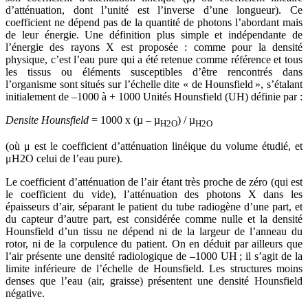
d’atténuation, dont l’unité est l’inverse d’une longueur). Ce
coefficient ne dépend pas de la quantité de photons l’abordant mais
de leur énergie. Une définition plus simple et indépendante de
l’énergie des rayons X est proposée : comme pour la densité
physique, c’est l’eau pure qui a été retenue comme référence et tous
les tissus ou éléments susceptibles d’être rencontrés dans
l’organisme sont situés sur l’échelle dite « de Hounsfield », s’étalant
initialement de –1000 à + 1000 Unités Hounsfield (UH) définie par :
Densite Hounsfield
= 1000 x (µ – µ
) / µ
H2O
H2O
(où μ est le coefficient d’atténuation linéique du volume étudié, et
μH2O celui de l’eau pure).
Le coefficient d’atténuation de l’air étant très proche de zéro (qui est
le coefficient du vide), l’atténuation des photons X dans les
épaisseurs d’air, séparant le patient du tube radiogène d’une part, et
du capteur d’autre part, est considérée comme nulle et la densité
Hounsfield d’un tissu ne dépend ni de la largeur de l’anneau du
rotor, ni de la corpulence du patient. On en déduit par ailleurs que
l’air présente une densité radiologique de –1000 UH ; il s’agit de la
limite inférieure de l’échelle de Hounsfield. Les structures moins
denses que l’eau (air, graisse) présentent une densité Hounsfield
négative.