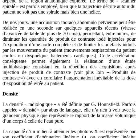
dépend de la région anatomique explorée. Le terme de « scanner
spiralé » est parfois employé, bien que la trajectoire décrite autour du
patient ne soit pas une spirale mais bien une hélice.
De nos jours, une acquisition thoraco-abdomino-pelvienne peut être
réalisée en une seconde sur quelques appareils récents (vitesse
d’avancée de table de plus de 70 cm/s), permettant, entre autres, de
diminuer les quantités de produit de contraste iodé injectées pour
l’exploration d’une aorte complète et de limiter les artefacts induits
par les mouvements du patient (mouvements respiratoires du patient
confus ou dyspnéique, battements cardiaques). Cette accélération
conséquente permet également la réalisation d’une étude
multiphasique consistant en la répétition des acquisitions après
injection de produit de contraste (voir plus loin « Produits de
contraste ») avec en corollaire l’augmentation inévitable de la dose
d’exposition délivrée au patient.
Densité
La densité « radiologique » a été définie par G. Hounsfield. Parfois
appelée « densité » par abus de langage, elle n’a rien à voir avec la
grandeur physique que représente le rapport de la masse volumique
d’un corps à celle de l’eau pure.
La capacité d’un milieu à atténuer les photons X est représentée par
son coefficient d’atténuation linéique (μ, ou coefficient linéaire