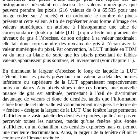
histogramme présentant en abscisse les valeurs numériques que
peuvent prendre les pixels (216 valeurs de 0 à 65 535 pour une
image codée sur 2 octets) et en ordonnée le nombre de pixels
présentant cette valeur. Afin de représenter sous forme d’image ces
valeurs numériques, on attribue à l’histogramme une table de
correspondance (look-up table [LUT]) qui affecte un gradient de
niveaux de gris à l’abscisse, de son origine à sa valeur maximale ;
elle fait donc correspondre des niveaux de gris à l’écran avec la
valeur numérique du pixel. Par convention, la LUT utilisée en TDM
va du noir au blanc de sorte que les pixels présentant de faibles
valeurs apparaissent plus sombres, et inversement (voir chapitre 11).
En diminuant la largeur d’abscisse le long de laquelle la LUT
s’étend, tous les pixels présentant une valeur au-delà des bornes
inférieure ou supérieure de la LUT apparaissent respectivement
noirs ou blancs. Aux pixels situés entre ces bornes, une nouvelle
nuance de gris est attribuée, permettant à l’œil de discriminer
davantage de valeurs et donc de densités, tandis que l’information
située hors de cet intervalle est volontairement masquée. Le terme de
« fenêtre » désigne la largeur de la LUT. Une fenêtre large permettra
d’afficher une vaste palette des densités explorées, quitte à ne pas en
percevoir toutes les nuances, tandis qu’une fenêtre plus étroite
n’affichera qu’un échantillon des densités explorées mais en permet
une meilleure discrimination. Ainsi, la largeur de la fenêtre définit le
contraste de l’image restituée.