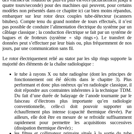
quatre tours/seconde) pour des machines qui peuvent, pour certains
modèles non présentés dans ce chapitre ici car bien moins répandus,
embarquer sur leur rotor deux couples tube-détecteur (scanners
bitubes). Compte tenu du grand nombre de tours effectués, il n’est
pas possible de conduire l’alimentation électrique du système par un
câblage classique ; la conduction électrique se fait par un système de
bagues et de frotteurs (système « slip rings »). Le transfert de
données peut s’effectuer par leur biais ou, plus fréquemment de nos
jours, par une communication sans fil.
Le rotor électriquement relié au stator par les slip rings supporte la
majorité des éléments de la chaîne radiologique :
le tube à rayons X ou tube radiogène (dont les principes de
fonctionnement ont été décrits dans le chapitre 3). Plus
performant et donc plus onéreux qu’en radiologie classique, il
doit répondre aux contraintes inhérentes à la technique TDM.
Du fait d’une durée de balayage de l’anode tournante par le
faisceau d’électrons plus importante qu’en radiologie
conventionnelle, celle-ci doit pouvoir supporter un
échauffement plus intense (capacité thermique élevée). Par
ailleurs, elle doit être en mesure de se refroidir suffisamment
rapidement pour permettre les acquisitions successives
(dissipation thermique élevée) ;
les filtres et collimateur primaire situés à la sortie du tube