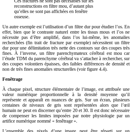
Ces fractures ne sont pas décelables sur les
reconstructions en filtre mou, d’autant plus
qu’elles ne sont pas affichées en fenêtre
osseuse.
Un autre exemple est l’utilisation d’un filtre dur pour étudier l’os. En
effet, bien que le contraste naturel entre les tissus mous et l’os ne
nécessite pas d’être amplifié, dans l’os lui-même, les anomalies
recherchées (fin trait de fracture par exemple) nécessitent un filtre
dur pour une délimitation très nette des contours sur des coupes très
fines. À l’inverse, un filtre parenchymateux cérébral est mou car
l’étude TDM du parenchyme cérébral va s’attacher à rechercher, sur
des coupes volontiers épaisses, des faibles différences de densité et
non de très fines anomalies structurelles (voir figure 4.4).
Fenêtrage
À chaque pixel, structure élémentaire de l’image, est attribuée une
valeur numérique proportionnelle à la densité moyenne qu’il
représente et apparaît en nuances de gris. Sur un écran, plusieurs
centaines de niveaux de gris sont représentées alors que l’œil
humain ne peut en discerner qu’entre 20 et 30. Il est donc nécessaire
de compenser les limites imposées par notre physiologie par un
artifice numérique nommé « fenêtrage ».
L’ensemble des pixels d’une image peut être réparti sur un