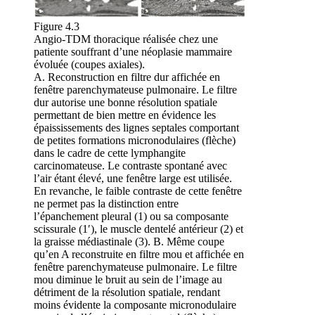
Figure 4.3
Angio-TDM thoracique réalisée chez une
patiente souffrant d’une néoplasie mammaire
évoluée (coupes axiales).
A. Reconstruction en filtre dur affichée en
fenêtre parenchymateuse pulmonaire. Le filtre
dur autorise une bonne résolution spatiale
permettant de bien mettre en évidence les
épaississements des lignes septales comportant
de petites formations micronodulaires (flèche)
dans le cadre de cette lymphangite
carcinomateuse. Le contraste spontané avec
l’air étant élevé, une fenêtre large est utilisée.
En revanche, le faible contraste de cette fenêtre
ne permet pas la distinction entre
l’épanchement pleural (1) ou sa composante
scissurale (1′), le muscle dentelé antérieur (2) et
la graisse médiastinale (3). B. Même coupe
qu’en A reconstruite en filtre mou et affichée en
fenêtre parenchymateuse pulmonaire. Le filtre
mou diminue le bruit au sein de l’image au
détriment de la résolution spatiale, rendant
moins évidente la composante micronodulaire