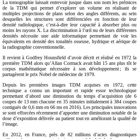
La tomographie laissait entrevoir jusque dans son nom les prémices
de la TDM qui permet d’explorer un volume en réalisant de
multiples projections de plans selon des angles différents, au sein
desquelles les structures sont différenciées en fonction de leur
densité radiologique, c’est-à-dire leur capacité à absorber plus ou
moins les rayons X. La discrimination à l’œil nu de leurs différentes
densités nécessite une aide informatique permettant de voir les
équivalents en densité des tonalités osseuse, hydrique et aérique de
la radiographie conventionnelle.
Il revient à Godfrey Hounsfield d’avoir décrit et réalisé en 1972 la
première TDM alors qu’Allan Cormack avait bâti 15 ans plus tôt le
corpus mathématique nécessaire à son développement ; ils se
partagèrent le prix Nobel de médecine de 1979.
Depuis les premières images TDM acquises en 1972, cette
technique a connu un important et rapide essor technologique
permettant d’abord une diminution du temps d’acquisition (de 6
coupes de 13 mm chacune en 35 minutes initialement à 384 coupes
contiguës de 0,6 mm en 66 ms en 2016). Les principales innovations
se sont efforcées récemment d’apporter une diminution notable de la
dose d’exposition délivrée au patient tout en améliorant la qualité de
l’image.
En 2012, en France, près de 82 millions d’actes diagnostiques