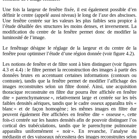
Une fois la largeur de fenêtre fixée, il est également possible d’en
définir le centre (appelé aussi niveau) le long de l’axe des abscisses.
Une fenêtre centrée sur les valeurs les plus faibles sera propice à
l’étude détaillée des structures les moins denses, et inversement. La
modification du centre de la fenêtre permet donc de modifier la
luminosité de l’image.
Le fenêtrage désigne le réglage de la largeur et du centre de la
fenêtre pour optimiser l’étude d’une région donnée (voir figure 4.2).
Les notions de fenêtre et de filtre sont à bien distinguer (voir figures
4.3 et 4.4) : le filtre permet la reconstruction des images à partir des
données brutes en accentuant certaines informations (contours ou
contraste), tandis que la fenêtre permet de modifier l’affichage des
images reconstruites selon un filtre donné. Ainsi, une acquisition
thoracique reconstruite en filtre dur pourra être affichée en fenêtre
dite « parenchymateuse », relativement large et centrée sur les très
faibles densités aériques, tandis que le cadre osseux apparaîtra très «
blanc » et de façon homogène ; les mêmes images en filtre dur
peuvent également être affichées en fenêtre dite « osseuse », cette
fois-ci centrée sur les hautes densités afin de pouvoir distinguer l’os
cortical des trabéculations, tandis que le parenchyme pulmonaire
apparaîtra uniformément « noir ». En revanche, l’analyse du
médiastin et des vaisseaux nécessitera des images reconstruites selon