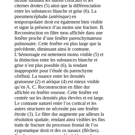
diffuse moulant les sillons corticaux et les
citernes droites (5) ainsi que la différenciation
entre les substances blanche et grise (6). La
pneumencéphalie (astérisque) en
temporopolaire droit est également bien visible
et signe la présence d’au moins une fracture. B.
Reconstruction en filtre mou affichée dans une
fenêtre proche d’une fenêtre parenchymateuse
pulmonaire. Cette fenêtre est plus large que la
précédente, diminuant ainsi le contraste.
L’hémorragie est nettement moins visible (5) et
la distinction entre les substances blanche et
grise n’est plus possible (6), la rendant
inappropriée pour l’étude du parenchyme
cérébral. La nuance entre les densités
graisseuse (2) et aérique (4) est mieux visible
qu’en A. C. Reconstruction en filtre dur
affichée en fenêtre osseuse. Cette fenêtre est
centrée sur les densités plus élevées et est large.
Le contraste naturel entre l’os cortical et les
autres structures ne nécessite pas une fenêtre
étroite (3). Le filtre dur augmente par ailleurs la
résolution spatiale, rendant ainsi visibles les fins
traits de fracture du processus frontal de l’os
zygomatique droit et des os nasaux (flèches).