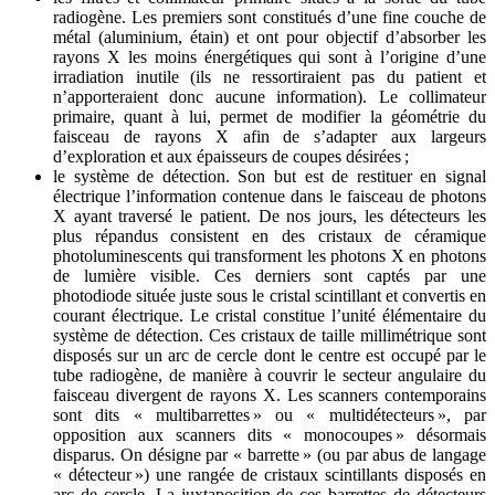
radiogène. Les premiers sont constitués d’une fine couche de
métal (aluminium, étain) et ont pour objectif d’absorber les
rayons X les moins énergétiques qui sont à l’origine d’une
irradiation inutile (ils ne ressortiraient pas du patient et
n’apporteraient donc aucune information). Le collimateur
primaire, quant à lui, permet de modifier la géométrie du
faisceau de rayons X afin de s’adapter aux largeurs
d’exploration et aux épaisseurs de coupes désirées ;
le système de détection. Son but est de restituer en signal
électrique l’information contenue dans le faisceau de photons
X ayant traversé le patient. De nos jours, les détecteurs les
plus répandus consistent en des cristaux de céramique
photoluminescents qui transforment les photons X en photons
de lumière visible. Ces derniers sont captés par une
photodiode située juste sous le cristal scintillant et convertis en
courant électrique. Le cristal constitue l’unité élémentaire du
système de détection. Ces cristaux de taille millimétrique sont
disposés sur un arc de cercle dont le centre est occupé par le
tube radiogène, de manière à couvrir le secteur angulaire du
faisceau divergent de rayons X. Les scanners contemporains
sont dits « multibarrettes » ou « multidétecteurs », par
opposition aux scanners dits « monocoupes » désormais
disparus. On désigne par « barrette » (ou par abus de langage
« détecteur ») une rangée de cristaux scintillants disposés en
arc de cercle. La juxtaposition de ces barrettes de détecteurs