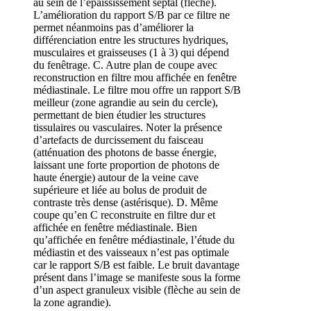
au sein de l’épaississement septal (flèche).
L’amélioration du rapport S/B par ce filtre ne
permet néanmoins pas d’améliorer la
différenciation entre les structures hydriques,
musculaires et graisseuses (1 à 3) qui dépend
du fenêtrage. C. Autre plan de coupe avec
reconstruction en filtre mou affichée en fenêtre
médiastinale. Le filtre mou offre un rapport S/B
meilleur (zone agrandie au sein du cercle),
permettant de bien étudier les structures
tissulaires ou vasculaires. Noter la présence
d’artefacts de durcissement du faisceau
(atténuation des photons de basse énergie,
laissant une forte proportion de photons de
haute énergie) autour de la veine cave
supérieure et liée au bolus de produit de
contraste très dense (astérisque). D. Même
coupe qu’en C reconstruite en filtre dur et
affichée en fenêtre médiastinale. Bien
qu’affichée en fenêtre médiastinale, l’étude du
médiastin et des vaisseaux n’est pas optimale
car le rapport S/B est faible. Le bruit davantage
présent dans l’image se manifeste sous la forme
d’un aspect granuleux visible (flèche au sein de
la zone agrandie).