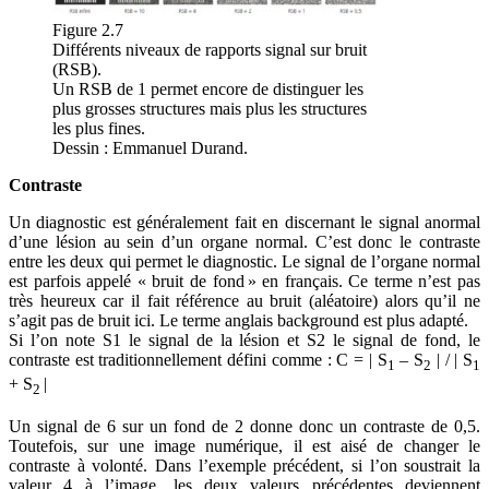
Figure 2.7
Différents niveaux de rapports signal sur bruit
(RSB).
Un RSB de 1 permet encore de distinguer les
plus grosses structures mais plus les structures
les plus fines.
Dessin : Emmanuel Durand.
Contraste
Un diagnostic est généralement fait en discernant le signal anormal
d’une lésion au sein d’un organe normal. C’est donc le contraste
entre les deux qui permet le diagnostic. Le signal de l’organe normal
est parfois appelé « bruit de fond » en français. Ce terme n’est pas
très heureux car il fait référence au bruit (aléatoire) alors qu’il ne
s’agit pas de bruit ici. Le terme anglais background est plus adapté.
Si l’on note S1 le signal de la lésion et S2 le signal de fond, le
contraste est traditionnellement défini comme : C = | S
– S
| / | S
1
2
1
+ S
|
2
Un signal de 6 sur un fond de 2 donne donc un contraste de 0,5.
Toutefois, sur une image numérique, il est aisé de changer le
contraste à volonté. Dans l’exemple précédent, si l’on soustrait la
valeur 4 à l’image, les deux valeurs précédentes deviennent