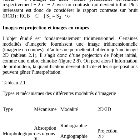
respectivement + 2 et − 2 avec un contraste qui devient infini. Plus
intéressant est donc de considérer le rapport contraste sur bruit
(RCB) : RCB = C = | S
– S
| / σ
1
2
Images en projection et images en coupes
L’objet étudié est fondamentalement tridimensionnel. Certaines
modalités d’imagerie fournissent une image tridimensionnelle
(imagerie en coupes) ; d’autres ne permettent d’obtenir qu’une image
2D (tableau 2.1). Il s’agit donc d’une projection de l’objet initial,
comme une ombre chinoise (figure 2.8). On perd alors l’information
de profondeur, la quantification devient difficile et les superpositions
peuvent gêner l’interprétation.
Tableau 2.1
Types et mécanismes des différentes modalités d’imagerie
Type
Mécanisme
Modalité
2D/3D
Radiographie
Absorption
Projection
Morphologique
des rayons
Angiographie
2D
X