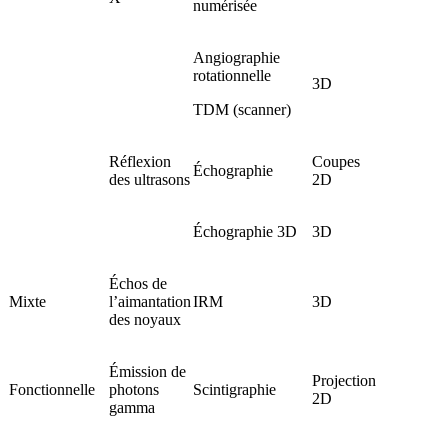
numérisée
Angiographie
rotationnelle
3D
TDM (scanner)
Réflexion
Coupes
Échographie
des ultrasons
2D
Échographie 3D
3D
Échos de
Mixte
l’aimantation
IRM
3D
des noyaux
Émission de
Projection
Fonctionnelle
photons
Scintigraphie
2D
gamma