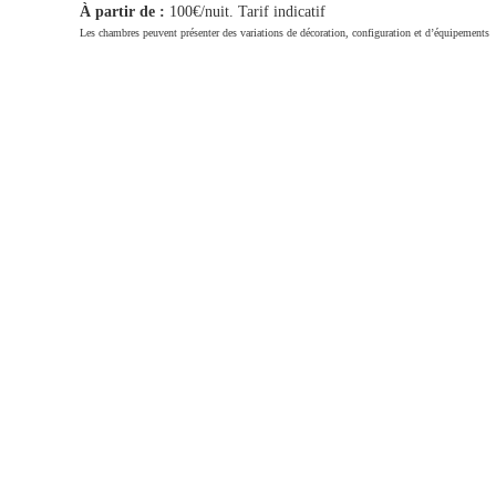
À partir de :
100€/nuit. Tarif indicatif
Les chambres peuvent présenter des variations de décoration, configuration et d’équipements