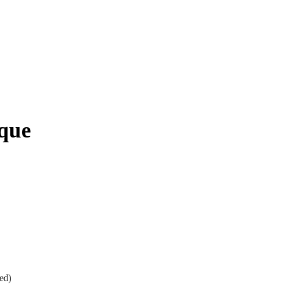
ique
ed)