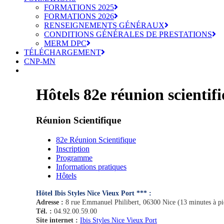
FORMATIONS 2025
FORMATIONS 2026
RENSEIGNEMENTS GÉNÉRAUX
CONDITIONS GÉNÉRALES DE PRESTATIONS
MERM DPC
TÉLÉCHARGEMENT
CNP-MN
Hôtels 82e réunion scientif
Réunion Scientifique
82e Réunion Scientifique
Inscription
Programme
Informations pratiques
Hôtels
Hôtel Ibis Styles Nice Vieux Port *** :
Adresse :
8 rue Emmanuel Philibert, 06300 Nice (13 minutes à pi
Tél. :
04.92.00.59.00
Site internet :
Ibis Styles Nice Vieux Port