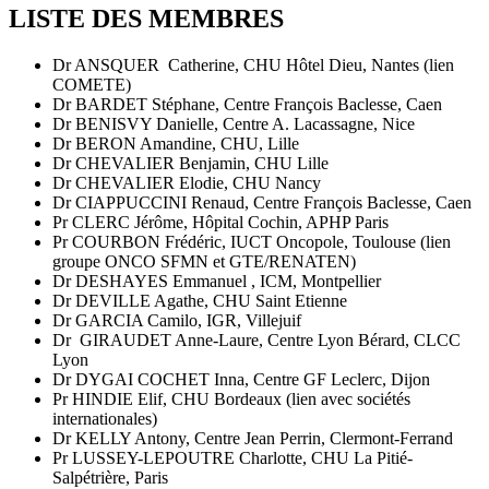
LISTE DES MEMBRES
Dr ANSQUER Catherine, CHU Hôtel Dieu, Nantes (lien
COMETE)
Dr BARDET Stéphane, Centre François Baclesse, Caen
Dr BENISVY Danielle, Centre A. Lacassagne, Nice
Dr BERON Amandine, CHU, Lille
Dr CHEVALIER Benjamin, CHU Lille
Dr CHEVALIER Elodie, CHU Nancy
Dr CIAPPUCCINI Renaud, Centre François Baclesse, Caen
Pr CLERC Jérôme, Hôpital Cochin, APHP Paris
Pr COURBON Frédéric, IUCT Oncopole, Toulouse (lien
groupe ONCO SFMN et GTE/RENATEN)
Dr DESHAYES Emmanuel , ICM, Montpellier
Dr DEVILLE Agathe, CHU Saint Etienne
Dr GARCIA Camilo, IGR, Villejuif
Dr GIRAUDET Anne-Laure, Centre Lyon Bérard, CLCC
Lyon
Dr DYGAI COCHET Inna, Centre GF Leclerc, Dijon
Pr HINDIE Elif, CHU Bordeaux (lien avec sociétés
internationales)
Dr KELLY Antony, Centre Jean Perrin, Clermont-Ferrand
Pr LUSSEY-LEPOUTRE Charlotte, CHU La Pitié-
Salpétrière, Paris