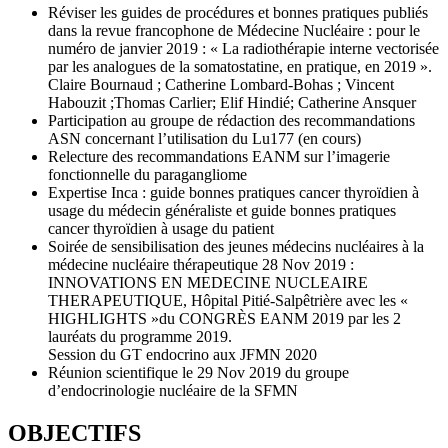
Réviser les guides de procédures et bonnes pratiques publiés
dans la revue francophone de Médecine Nucléaire : pour le
numéro de janvier 2019 : « La radiothérapie interne vectorisée
par les analogues de la somatostatine, en pratique, en 2019 ».
Claire Bournaud ; Catherine Lombard-Bohas ; Vincent
Habouzit ;Thomas Carlier; Elif Hindié; Catherine Ansquer
Participation au groupe de rédaction des recommandations
ASN concernant l’utilisation du Lu177 (en cours)
Relecture des recommandations EANM sur l’imagerie
fonctionnelle du paragangliome
Expertise Inca : guide bonnes pratiques cancer thyroïdien à
usage du médecin généraliste et guide bonnes pratiques
cancer thyroïdien à usage du patient
Soirée de sensibilisation des jeunes médecins nucléaires à la
médecine nucléaire thérapeutique 28 Nov 2019 :
INNOVATIONS EN MEDECINE NUCLEAIRE
THERAPEUTIQUE, Hôpital Pitié-Salpêtrière avec les «
HIGHLIGHTS »du CONGRÈS EANM 2019 par les 2
lauréats du programme 2019.
Session du GT endocrino aux JFMN 2020
Réunion scientifique le 29 Nov 2019 du groupe
d’endocrinologie nucléaire de la SFMN
OBJECTIFS