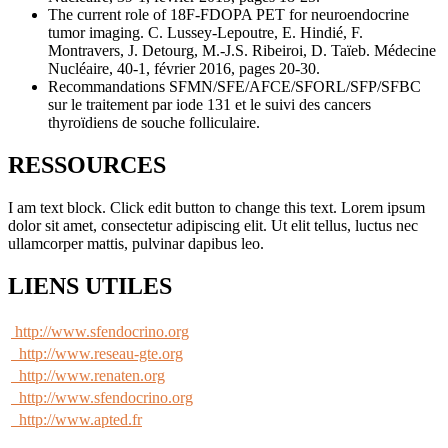
The current role of 18F-FDOPA PET for neuroendocrine
tumor imaging. C. Lussey-Lepoutre, E. Hindié, F.
Montravers, J. Detourg, M.-J.S. Ribeiroi, D. Taïeb. Médecine
Nucléaire, 40-1, février 2016, pages 20-30.
Recommandations SFMN/SFE/AFCE/SFORL/SFP/SFBC
sur le traitement par iode 131 et le suivi des cancers
thyroïdiens de souche folliculaire.
RESSOURCES
I am text block. Click edit button to change this text. Lorem ipsum
dolor sit amet, consectetur adipiscing elit. Ut elit tellus, luctus nec
ullamcorper mattis, pulvinar dapibus leo.
LIENS UTILES
http://www.sfendocrino.org
http://www.reseau-gte.org
http://www.renaten.org
http://www.sfendocrino.org
http://www.apted.fr