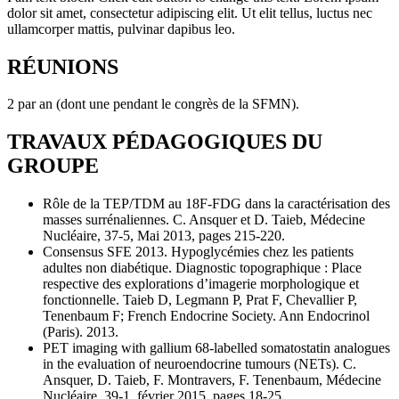
dolor sit amet, consectetur adipiscing elit. Ut elit tellus, luctus nec
ullamcorper mattis, pulvinar dapibus leo.
RÉUNIONS
2 par an (dont une pendant le congrès de la SFMN).
TRAVAUX PÉDAGOGIQUES DU
GROUPE
Rôle de la TEP/TDM au 18F-FDG dans la caractérisation des
masses surrénaliennes. C. Ansquer et D. Taieb, Médecine
Nucléaire, 37-5, Mai 2013, pages 215-220.
Consensus SFE 2013. Hypoglycémies chez les patients
adultes non diabétique. Diagnostic topographique : Place
respective des explorations d’imagerie morphologique et
fonctionnelle. Taieb D, Legmann P, Prat F, Chevallier P,
Tenenbaum F; French Endocrine Society. Ann Endocrinol
(Paris). 2013.
PET imaging with gallium 68-labelled somatostatin analogues
in the evaluation of neuroendocrine tumours (NETs). C.
Ansquer, D. Taieb, F. Montravers, F. Tenenbaum, Médecine
Nucléaire, 39-1, février 2015, pages 18-25.