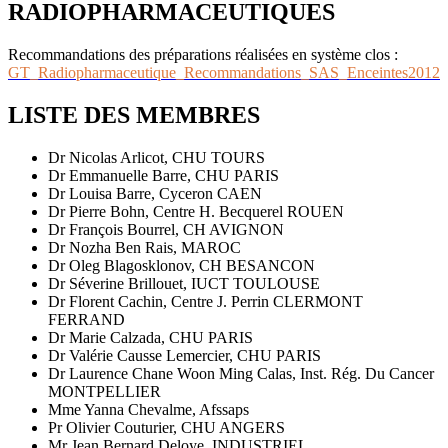
RADIOPHARMACEUTIQUES
Recommandations des préparations réalisées en système clos :
GT_Radiopharmaceutique_Recommandations_SAS_Enceintes2012
LISTE DES MEMBRES
Dr Nicolas Arlicot, CHU TOURS
Dr Emmanuelle Barre, CHU PARIS
Dr Louisa Barre, Cyceron CAEN
Dr Pierre Bohn, Centre H. Becquerel ROUEN
Dr François Bourrel, CH AVIGNON
Dr Nozha Ben Rais, MAROC
Dr Oleg Blagosklonov, CH BESANCON
Dr Séverine Brillouet, IUCT TOULOUSE
Dr Florent Cachin, Centre J. Perrin CLERMONT
FERRAND
Dr Marie Calzada, CHU PARIS
Dr Valérie Causse Lemercier, CHU PARIS
Dr Laurence Chane Woon Ming Calas, Inst. Rég. Du Cancer
MONTPELLIER
Mme Yanna Chevalme, Afssaps
Pr Olivier Couturier, CHU ANGERS
Mr Jean Bernard Deloye, INDUSTRIEL