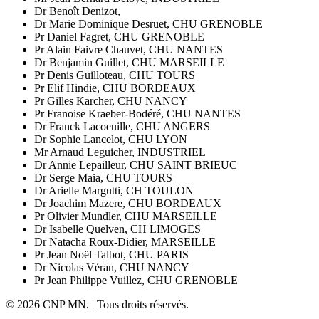
Dr Benoît Denizot,
Dr Marie Dominique Desruet, CHU GRENOBLE
Pr Daniel Fagret, CHU GRENOBLE
Pr Alain Faivre Chauvet, CHU NANTES
Dr Benjamin Guillet, CHU MARSEILLE
Pr Denis Guilloteau, CHU TOURS
Pr Elif Hindie, CHU BORDEAUX
Pr Gilles Karcher, CHU NANCY
Pr Franoise Kraeber-Bodéré, CHU NANTES
Dr Franck Lacoeuille, CHU ANGERS
Dr Sophie Lancelot, CHU LYON
Mr Arnaud Leguicher, INDUSTRIEL
Dr Annie Lepailleur, CHU SAINT BRIEUC
Dr Serge Maia, CHU TOURS
Dr Arielle Margutti, CH TOULON
Dr Joachim Mazere, CHU BORDEAUX
Pr Olivier Mundler, CHU MARSEILLE
Dr Isabelle Quelven, CH LIMOGES
Dr Natacha Roux-Didier, MARSEILLE
Pr Jean Noël Talbot, CHU PARIS
Dr Nicolas Véran, CHU NANCY
Pr Jean Philippe Vuillez, CHU GRENOBLE
© 2026 CNP MN. | Tous droits réservés.