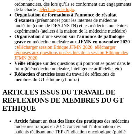
ordonnanciers, dès lors qu’ils se conforment aux engagements
de la charte :
télécharger le logo
.
Organisation de formations à l’annonce de résultat
d’examen
(préannonce) pour les internes de médecine
nucléaire (cours de DES-INSTN) et les médecins nucléaires
expérimentés (ateliers à la maison de la médecine nucléaire)
Organisation
d’une
session sur l’annonce de pathologie
grave
en médecine nucléaire aux
JFMN en novembre 2020
:
télécharger session Ethique JFMN 2020
,
télécharger
réponses aux questions posées lors de la session Ethique des
JFMN 2020
Veille éthique
sur des questions qui pourront se poser dans le
futur (télémédecine nucléaire, intelligence artificielle, etc)
Rédaction d’articles
issus du travail de réflexions de
membres du GT éthique (cf. infra)
ARTICLES ISSUS DU TRAVAIL DE
REFLEXIONS DE MEMBRES DU GT
ETHIQUE
Article
faisant un
état des lieux des pratiques
des médecins
nucléaires français en 2015 concernant l’information des
patients réalisant une TEP d’indication oncologique (publié