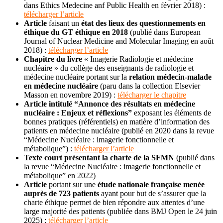
dans Ethics Medecine anf Public Health en février 2018) :
télécharger l’article
Article
faisant un
état des lieux des questionnements en
éthique du GT éthique
en 2018
(publié dans European
Journal of Nuclear Medicine and Molecular Imaging en août
2018) :
télécharger l’article
Chapitre du livre
« Imagerie Radiologie et médecine
nucléaire » du collège des enseignants de radiologie et
médecine nucléaire portant sur la
relation médecin-malade
en médecine nucléaire
(paru dans la collection Elsevier
Masson en novembre 2019) :
télécharger le chapitre
Article intitulé “Annonce des résultats en médecine
nucléaire
: Enjeux et réflexions”
exposant les éléments de
bonnes pratiques (référentiels) en matière d’information des
patients en médecine nucléaire (publié en 2020 dans la revue
“Médecine Nucléaire : imagerie fonctionnelle et
métabolique”) :
télécharger l’article
Texte court présentant la charte de la SFMN
(publié dans
la revue “Médecine Nucléaire : imagerie fonctionnelle et
métabolique” en 2022)
Article
portant sur une
étude nationale française menée
auprès de 723 patients
ayant pour but de s’assurer que la
charte éthique permet de bien répondre aux attentes d’une
large majorité des patients (publiée dans BMJ Open le 24 juin
2025) :
télécharger l’article