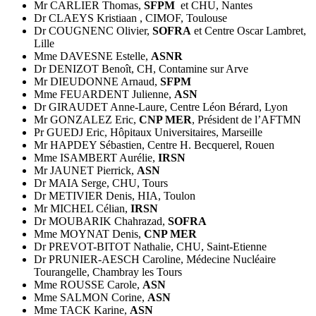
Mr CARLIER Thomas,
SFPM
et CHU, Nantes
Dr CLAEYS Kristiaan , CIMOF, Toulouse
Dr COUGNENC Olivier,
SOFRA
et Centre Oscar Lambret,
Lille
Mme DAVESNE Estelle,
ASNR
Dr DENIZOT Benoît, CH, Contamine sur Arve
Mr DIEUDONNE Arnaud,
SFPM
Mme FEUARDENT Julienne,
ASN
Dr GIRAUDET Anne-Laure, Centre Léon Bérard, Lyon
Mr GONZALEZ Eric,
CNP MER
, Président de l’AFTMN
Pr GUEDJ Eric, Hôpitaux Universitaires, Marseille
Mr HAPDEY Sébastien, Centre H. Becquerel, Rouen
Mme ISAMBERT Aurélie,
IRSN
Mr JAUNET Pierrick,
ASN
Dr MAIA Serge, CHU, Tours
Dr METIVIER Denis, HIA, Toulon
Mr MICHEL Célian,
IRSN
Dr MOUBARIK Chahrazad,
SOFRA
Mme MOYNAT Denis,
CNP MER
Dr PREVOT-BITOT Nathalie, CHU, Saint-Etienne
Dr PRUNIER-AESCH Caroline, Médecine Nucléaire
Tourangelle, Chambray les Tours
Mme ROUSSE Carole,
ASN
Mme SALMON Corine,
ASN
Mme TACK Karine,
ASN