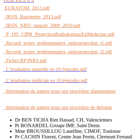
Fiche REX n°6
EURATOM_2013.pdf
IRSN_Barometre_2013.pdf
IRSN_NRD_rapport_2009_2010.pdf
P_105_CIPR_ProtectionRadiologiqueEnMedecine.pdf
Recueil_textes_reglementaires_radioprotection_t1.pdf
Recueil_textes_reglementaires_radioprotection_t2.pdf
Fiches RP INRS.pdf
L’irradiation naturelle en 10 épisodes.pdf
L’irradiation médicale en 10 épisodes.pdf
Information du patient pour une procédure diagnostique
Information du patient pour une procédure de thérapie
Dr BEN TICHA Rim Hassad, CH, Valenciennes
Pr BONARDEL Groupe IMF, Saint Denis
Mme BROUSSILLOU Lauréline, CIMOF, Toulouse
Pr CACHIN Florent, Centre Jean Perrin, Clermont Ferrand