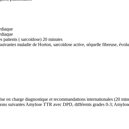
ardiaque
rdiaque
es
patients ( sarcoïdose) 20 minutes
 suivantes maladie de Horton, sarcoïdose active, séquelle fibreuse, évol
ise en charge diagnostique et recommandations internationales (20 min
ituations suivantes Amylose TTR avec DPD, différents grades 0-3; Am