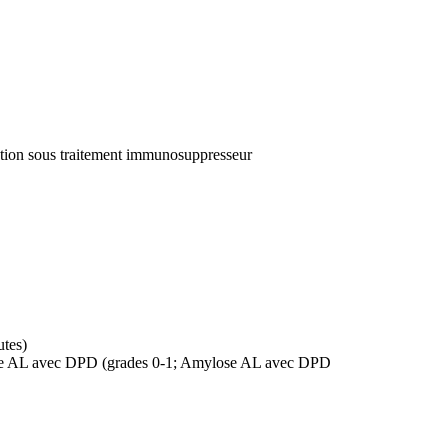
ution
sous traitement immunosuppresseur
utes)
ylose AL avec DPD (grades 0-1; Amylose AL avec DPD