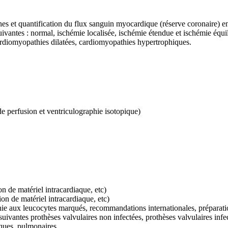
nes et quantification du flux sanguin myocardique (réserve coronair
uivantes :
normal, ischémie localisée, ischémie étendue et ischémie équi
rdiomyopathies dilatées, cardiomyopathies hypertrophiques.
de perfusion et ventriculographie isotopique)
on de matériel intracardiaque, etc)
ion de matériel intracardiaque, etc)
 aux leucocytes marqués, recommandations internationales, préparatio
suivantes prothèses valvulaires non infectées, prothèses valvulaires infec
ques, pulmonaires