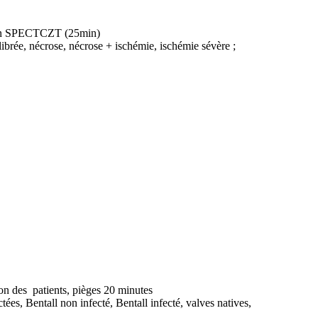
e) en SPECTCZT (25min)
librée, nécrose, nécrose + ischémie, ischémie sévère ;
n des patients, pièges 20 minutes
tées, Bentall non infecté, Bentall infecté, valves natives,