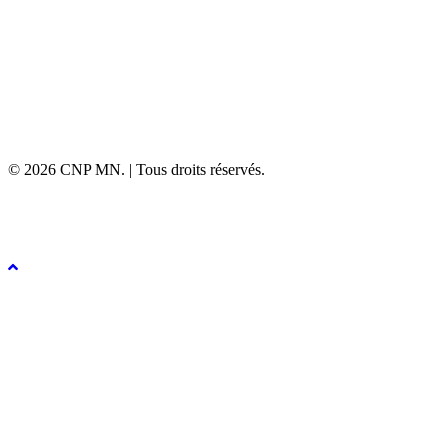
34090 Montpellier
Tel : 04 67 79 89 00
Toute correspondance doit être adressée à
ACORAMEN
contact@acoramen.fr
© 2026 CNP MN. | Tous droits réservés.