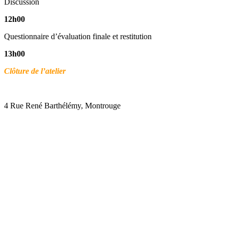
Discussion
12h00
Questionnaire d’évaluation finale et restitution
13h00
Clôture de l’atelier
ACCES A LA FORMATION
4 Rue René Barthélémy, Montrouge
INSCRIPTIONS
Modalité d’inscription : sur demande d’accès
Bulletin d’inscription disponible en ligne.
Cout de la formation : 900 euros TTC.
SECRETARIAT ET LOGISTIQUE
ACORAMEN :
75 rue Professeurs Truc