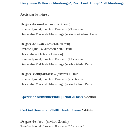
Congrès au Beffroi de Montrouge
2, Place Émile Cresp
92120 Montrouge
Accès par le métro :
De gare du nord
– (environ 30 min)
Prendre ligne 4, direction Bagneux (21 stations)
Descendre Mairie de Montrouge (sortie rue Gabriel Péri)
De gare de Lyon
– (environ 30 min)
Prendre ligne 14, direction Saint Denis
Descendre à Chatelet (1 station)
Prendre ligne 4, direction Bagneux (14 stations)
Descendre Mairie de Montrouge (sortie Gabriel Péri)
De gare Montparnasse
– (environ 10 min)
Prendre ligne 4, direction Bagneux (7 stations)
Descendre Mairie de Montrouge (sortie Gabriel Péri)
Apéritif de bienvenue
19h00 | Jeudi 20 mars
A definir
Cocktail Dinatoire :
20h00 | Jeudi 18 mars
A definir
De gare de l’est
– (environ 25 min)
Prendre ligne 4, direction Bagneux (20 stations)