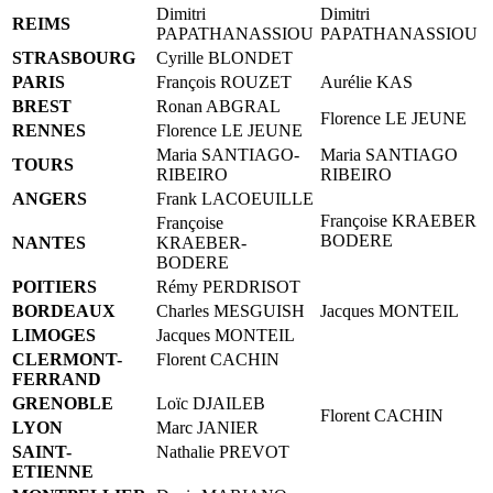
Dimitri
Dimitri
REIMS
PAPATHANASSIOU
PAPATHANASSIOU
STRASBOURG
Cyrille BLONDET
PARIS
François ROUZET
Aurélie KAS
BREST
Ronan ABGRAL
Florence LE JEUNE
RENNES
Florence LE JEUNE
Maria SANTIAGO-
Maria SANTIAGO
TOURS
RIBEIRO
RIBEIRO
ANGERS
Frank LACOEUILLE
Françoise KRAEBER
Françoise
BODERE
NANTES
KRAEBER-
BODERE
POITIERS
Rémy PERDRISOT
BORDEAUX
Charles MESGUISH
Jacques MONTEIL
LIMOGES
Jacques MONTEIL
CLERMONT-
Florent CACHIN
FERRAND
GRENOBLE
Loïc DJAILEB
Florent CACHIN
LYON
Marc JANIER
SAINT-
Nathalie PREVOT
ETIENNE