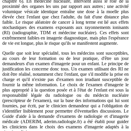
chapitre 6). En médecine nucléaire, intervient aussi le rôle de la
proximité des organes les uns par rapport aux autres ; une activité
volumique vésicale identique entraîne une dose à la moelle plus
élevée chez l'enfant que chez l'adulte, du fait d'une distance plus
faible. Le risque aléatoire de cancer à long terme est lié aux effets
stochastiques des examens exposants aux rayonnements ionisants
(RI) (radiographie, TDM et médecine nucléaire). Ces effets sont
extrêmement faibles en imagerie diagnostique, mais plus l'espérance
de vie est longue, plus le risque qu'ils se manifestent augmente.
Quelle que soit leur spécialité, tous les médecins sont susceptibles,
au cours de leur formation ou de leur pratique, d'être un jour
demandeurs d'un examen d'imagerie pour un enfant. Le principe de
justification les concerne donc tous. Un examen utilisant des RI ne
doit être réalisé, notamment chez l'enfant, que s'il modifie la prise en
charge et qu'il n'existe pas d'examen non irradiant susceptible de
fournir la même information. Le choix de l'examen d'imagerie le
plus approprié à la question posée et à l'état de l'enfant est sous la
responsabilité légale du radiologue ou du médecin nucléaire
(prescripteur de l'examen), sur la base des informations qui lui sont
fournies, par écrit, par le clinicien demandeur qui a l'obligation de
s'identifier lisiblement pour permettre d'éventuelles discussions. Le
Guide d'aide à la demande d'examens de radiologie et d'imagerie
médicale (ADERIM, aderim.radiologie.fr) a été établi pour guider
les cliniciens dans le choix des examens d'imagerie adaptés à la