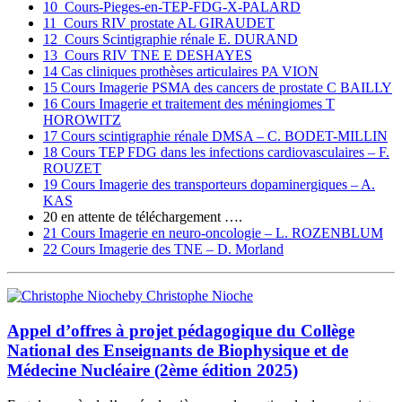
10_Cours-Pieges-en-TEP-FDG-X-PALARD
11_Cours RIV prostate AL GIRAUDET
12_Cours Scintigraphie rénale E. DURAND
13_Cours RIV TNE E DESHAYES
14 Cas cliniques prothèses articulaires PA VION
15 Cours Imagerie PSMA des cancers de prostate C BAILLY
16 Cours Imagerie et traitement des méningiomes T
HOROWITZ
17 Cours scintigraphie rénale DMSA – C. BODET-MILLIN
18 Cours TEP FDG dans les infections cardiovasculaires – F.
ROUZET
19 Cours Imagerie des transporteurs dopaminergiques – A.
KAS
20 en attente de téléchargement ….
21 Cours Imagerie en neuro-oncologie – L. ROZENBLUM
22 Cours Imagerie des TNE – D. Morland
by Christophe Nioche
Appel d’offres à projet pédagogique du Collège
National des Enseignants de Biophysique et de
Médecine Nucléaire (2ème édition 2025)