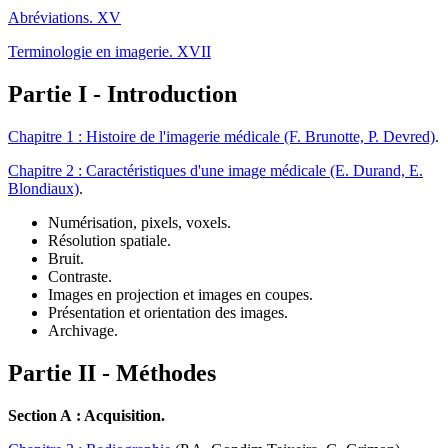
Abréviations
. XV
Terminologie en imagerie
. XVII
Partie I -
Introduction
Chapitre 1 :
Histoire de l'imagerie médicale
(F. Brunotte, P. Devred)
.
Chapitre 2 :
Caractéristiques d'une image médicale
(E. Durand, E.
Blondiaux)
.
Numérisation, pixels, voxels.
Résolution spatiale.
Bruit.
Contraste.
Images en projection et images en coupes.
Présentation et orientation des images.
Archivage.
Partie II -
Méthodes
Section A :
Acquisition
.