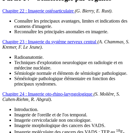
Chapitre 22 :
Imagerie ostéoarticulaire
(G. Bierry, E. Rust)
.
Connaître les principaux avantages, limites et indications des
examens d'imagerie.
Reconnaître les principales anomalies en imagerie.
Chapitre 23 :
Imagerie du système nerveux central
(A. Chammas, S.
Kremer, F. Le Jeune)
.
Radioanatomie.
Techniques d'exploration neurologique en radiologie et en
médecine nucléaire.
Sémiologie normale et éléments de sémiologie pathologique.
Séméiologie pathologique élémentaire en fonction des
principaux syndromes.
Chapitre 24 :
Imagerie oto-rhino-laryngologique
(S. Molière, S.
Cahen-Riehm, R. Abgral)
.
Introduction.
Imagerie de l'oreille et de l'os temporal.
Imagerie cervicofaciale non oncologique.
Imagerie morphologique des cancers des VADS.
18
Imagerie moléculaire des cancers des VADS : TEP au
F-