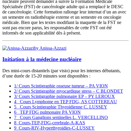
nucléaire peuvent demander à suivre la Formation Médicale
Spécialisée (FST) de cancérologie adulte qui a remplacé le DESC
de cancérologie. Cette formation rallonge leur internat d’un an avec
un semestre en radiothérapie externe et un semestre en oncologie
médicale. Bien que les textes modifiant la maquette de la FST ne
sont pas encore parus, les responsables de cette FST ont été
informés de son applicabilité dès à présent.
by Anissa-Azzazi
Initiation à la médecine nucléaire
Des mini-cours distantiels (par visio) pour les internes débutants,
d’une durée de 15-20 minutes sont disponibles :
1/ Cours Scintigraphie osseuse tumeur – PA VION
2/ Cours Scintigraphie myocardique stress – C BLONDET
3/ Cours Scintigraphie pulmonaire EP – PY LEROUX
4_ Cours Lymphome en TEP FDG, AS COTTEREAU
5_ Cours Scintigraphie Thyroïdienne C. LUSSEY
6_ TEP FDG pulmonaire PA VION
7_ Cours Ganglions sentinelles L. VERCELLINO
8_Cours-TEP-FDG-cerebrale-A-KAS
9_Cours-RIV-Hyperthyroidies-C-LUSSEY