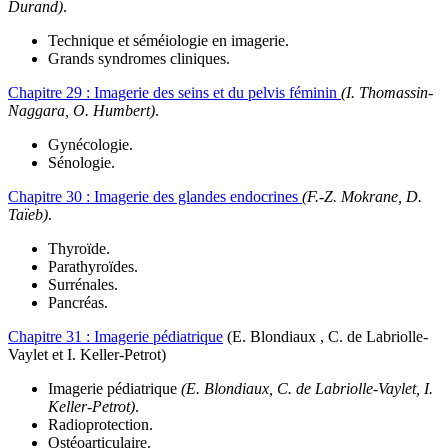
Durand)
.
Technique et séméiologie en imagerie.
Grands syndromes cliniques.
Chapitre 29 :
Imagerie des seins et du pelvis féminin
(I. Thomassin-
Naggara, O. Humbert)
.
Gynécologie.
Sénologie.
Chapitre 30 :
Imagerie des glandes endocrines
(F.-Z. Mokrane, D.
Taïeb)
.
Thyroïde.
Parathyroïdes.
Surrénales.
Pancréas.
Chapitre 31 : Imagerie pédiatrique
(
E. Blondiaux , C. de Labriolle-
Vaylet et I. Keller-Petrot
)
Imagerie pédiatrique
(E. Blondiaux, C. de Labriolle-Vaylet, I.
Keller-Petrot)
.
Radioprotection.
Ostéoarticulaire.